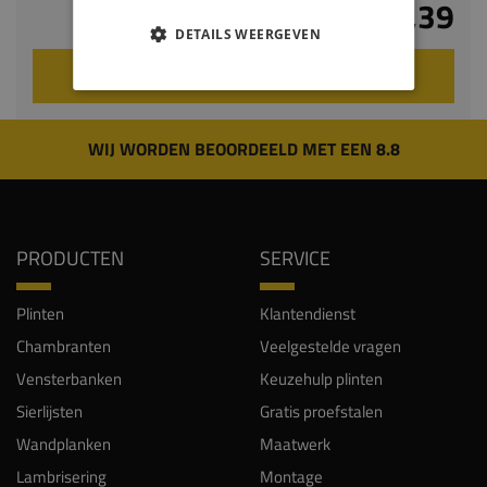
€ 34,39
DETAILS WEERGEVEN
VOEG TOE AAN WINKELWAGEN
WIJ WORDEN BEOORDEELD MET EEN 8.8
PRODUCTEN
SERVICE
Plinten
Klantendienst
Chambranten
Veelgestelde vragen
Vensterbanken
Keuzehulp plinten
Sierlijsten
Gratis proefstalen
Wandplanken
Maatwerk
Lambrisering
Montage