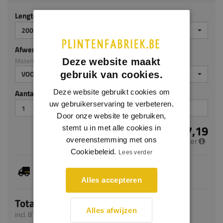
Lengte (mm)
2000
Afwerking
Materiaal: HDPS
Deze website maakt
VOORGELAKT
gebruik van cookies.
Aantal stuks
Deze website gebruikt cookies om
uw gebruikerservaring te verbeteren.
Door onze website te gebruiken,
€ 17,19
stemt u in met alle cookies in
per meter
overeenstemming met ons
Cookiebeleid.
Lees verder
Dit artikel is voorradig, de verwachte levertijd
bedraagt 1-3 werkdagen
Alles accepteren
Totaal
Alles afwijzen
incl. BTW