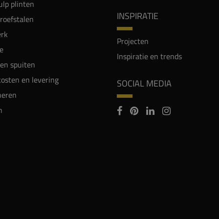
lp plinten
INSPIRATIE
proefstalen
rk
Projecten
e
Inspiratie en trends
en spuiten
osten en levering
SOCIAL MEDIA
neren
n