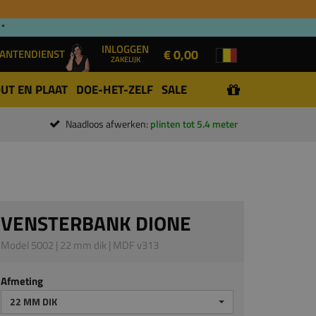
 *
INLOGGEN
€ 0,00
ANTENDIENST
ZAKELIJK
UT EN PLAAT
DOE-HET-ZELF
SALE
Naadloos afwerken:
plinten tot 5.4 meter
VENSTERBANK DIONE
Model 5002 | 22 mm dik | MDF v313
Afmeting
22 MM DIK