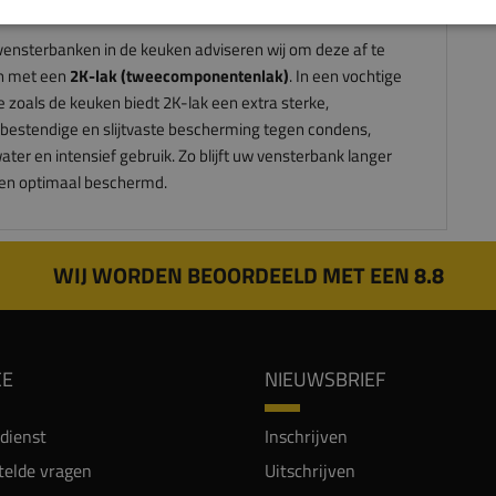
aat van 100mm. Qua diepte kies je dan 50mm meer.
vensterbanken in de keuken adviseren wij om deze af te
n met een
2K-lak (tweecomponentenlak)
. In een vochtige
e zoals de keuken biedt 2K-lak een extra sterke,
bestendige en slijtvaste bescherming tegen condens,
ter en intensief gebruik. Zo blijft uw vensterbank langer
en optimaal beschermd.
WIJ WORDEN BEOORDEELD MET EEN 8.8
CE
NIEUWSBRIEF
dienst
Inschrijven
telde vragen
Uitschrijven