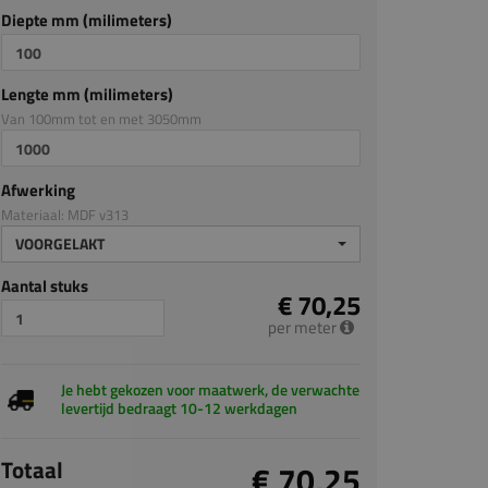
Diepte mm (milimeters)
Lengte mm (milimeters)
Van 100mm tot en met 3050mm
Afwerking
Materiaal: MDF v313
VOORGELAKT
Aantal stuks
€ 70,25
per meter
Je hebt gekozen voor maatwerk, de verwachte
levertijd bedraagt 10-12 werkdagen
Totaal
€ 70,25