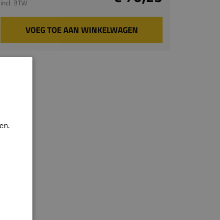
incl. BTW
VOEG TOE AAN WINKELWAGEN
en.