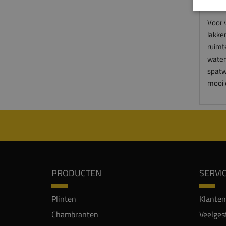
overm
Voor 
lakke
ruimt
water
spatwa
mooi 
PRODUCTEN
SERVI
Plinten
Klanten
Chambranten
Veelges