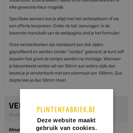
elke gewenste kleur mogelijk.
Specifieke wensen kun je altijd met het verkoopteam of via
een offerte bespreken. Onder de tab 'aanvragen' in de
bovenste menubalk van de webpagina vind je het formulier.
Onze vensterbanken zijn standaard aan drie zijden
geprofileerd en worden zonder "oortjes" geleverd. Je kunt zelf
bepalen hoe groot de oortjes worden na montage. Wanneer
je bijvoorbeeld oortjes wil van 50mm aan iedere zijde dan
bestel je je vensterbank met een overmaat van 100mm. Qua
diepte kies je dan 50mm meer.
VENSTERBANK KRATOS
Model 5014 | 30 mm dik | MDF v313
Deze website maakt
gebruik van cookies.
Afmeting