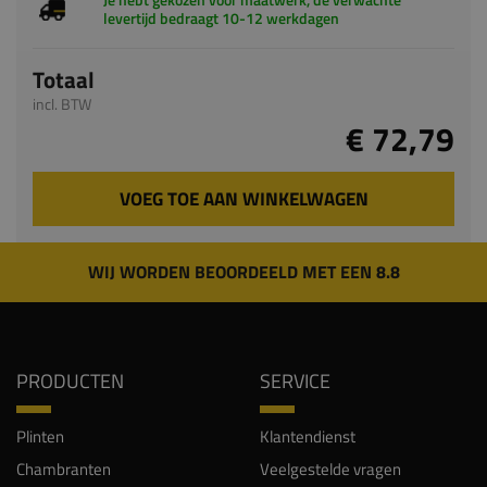
Je hebt gekozen voor maatwerk, de verwachte
levertijd bedraagt 10-12 werkdagen
Totaal
incl. BTW
€ 72,79
VOEG TOE AAN WINKELWAGEN
WIJ WORDEN BEOORDEELD MET EEN 8.8
PRODUCTEN
SERVICE
Plinten
Klantendienst
Chambranten
Veelgestelde vragen