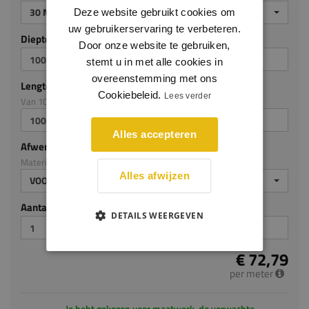
30 MM DIK
Deze website gebruikt cookies om
uw gebruikerservaring te verbeteren.
Diepte mm (milimeters)
Door onze website te gebruiken,
stemt u in met alle cookies in
overeenstemming met ons
Lengte mm (milimeters)
Cookiebeleid.
Lees verder
Van 100mm tot en met 3050mm
Alles accepteren
Afwerking
Materiaal: MDF v313
Alles afwijzen
VOORGELAKT
Aantal stuks
DETAILS WEERGEVEN
€ 72,79
per meter