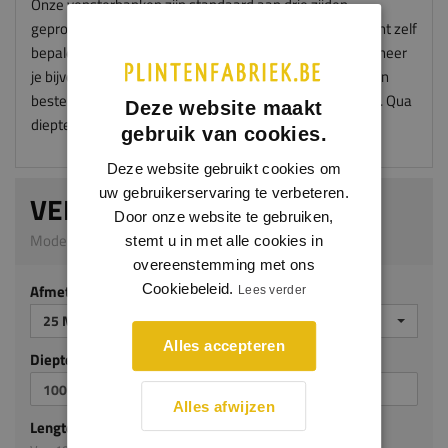
Onze vensterbanken zijn standaard aan drie zijden
geprofileerd en worden zonder "oortjes" geleverd. Je kunt zelf
bepalen hoe groot de oortjes worden na montage. Wanneer
je bijvoorbeeld oortjes wil van 50mm aan iedere zijde dan
bestel je je vensterbank met een overmaat van 100mm. Qua
Deze website maakt
diepte kies je dan 50mm meer.
gebruik van cookies.
Deze website gebruikt cookies om
uw gebruikerservaring te verbeteren.
VENSTERBANK HERA
Door onze website te gebruiken,
Model 5011_M | 25 mm dik | Meranti
stemt u in met alle cookies in
overeenstemming met ons
Afmeting
Cookiebeleid.
Lees verder
25 MM DIK
Alles accepteren
Diepte mm (milimeters)
Alles afwijzen
Lengte mm (milimeters)