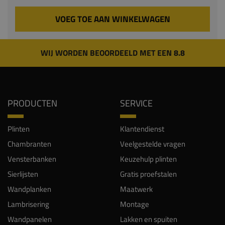
VOEG TOE AAN WINKELWAGEN
WIJ WORDEN BEOORDEELD MET EEN 8.8
PRODUCTEN
SERVICE
Plinten
Klantendienst
Chambranten
Veelgestelde vragen
Vensterbanken
Keuzehulp plinten
Sierlijsten
Gratis proefstalen
Wandplanken
Maatwerk
Lambrisering
Montage
Wandpanelen
Lakken en spuiten