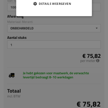
Van 100mm tot en met 3050mm
DETAILS WEERGEVEN
Afwerking
Materiaal: Meranti
ONBEHANDELD
Aantal stuks
€ 75,82
per meter
Je hebt gekozen voor maatwerk, de verwachte
levertijd bedraagt 8-10 werkdagen
Totaal
incl. BTW
€ 75,82