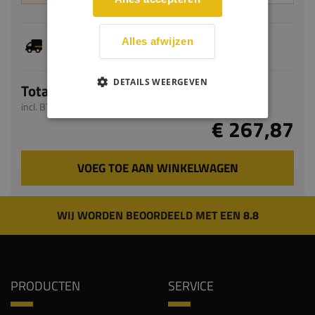
Je hebt gekozen voor maatwerk, de verwachte
Alles afwijzen
levertijd bedraagt 9-11 werkdagen
DETAILS WEERGEVEN
Totaal
incl. BTW
€ 267,87
VOEG TOE AAN WINKELWAGEN
WIJ WORDEN BEOORDEELD MET EEN 8.8
PRODUCTEN
SERVICE