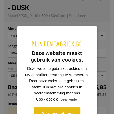
- DUSK
Model EP03_D | 10 x 600 x 3040 mm | Eiken fineer
Afmeting
10 X 600 X 3040 MM
Lengte (mm)
Deze website maakt
3040
gebruik van cookies.
Afwerking
Materiaal: Eiken fineer
Deze website gebruikt cookies om
uw gebruikerservaring te verbeteren.
GEBEITST ZG
Door onze website te gebruiken,
Onze prijs per m²
€ 146,85
stemt u in met alle cookies in
overeenstemming met ons
Prijs per plaat (1.824 m²)
€ 267,87
Cookiebeleid.
Lees verder
Benodigde aantal m²
Aantal platen
Alles accepteren