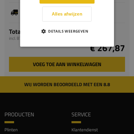
Je hebt gekozen voor maatwerk, de verwachte
levertijd bedraagt 9-11 werkdagen
Alles afwijzen
Totaal
DETAILS WEERGEVEN
incl. BTW
€ 267,87
VOEG TOE AAN WINKELWAGEN
WIJ WORDEN BEOORDEELD MET EEN 8.8
PRODUCTEN
SERVICE
Plinten
Klantendienst