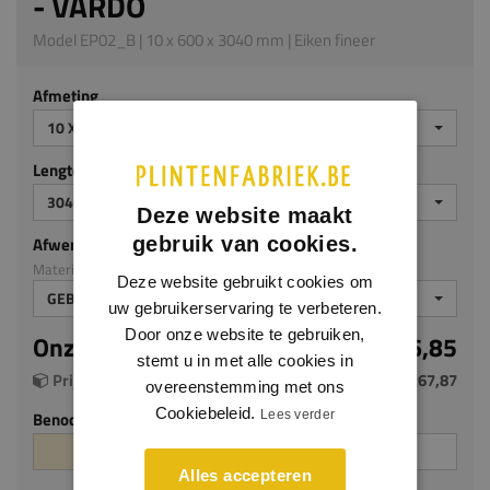
- VARDO
Model EP02_B | 10 x 600 x 3040 mm | Eiken fineer
Afmeting
10 X 600 X 3040 MM
Lengte (mm)
3040
Deze website maakt
gebruik van cookies.
Afwerking
Materiaal: Eiken fineer
Deze website gebruikt cookies om
GEBEITST ZG
uw gebruikerservaring te verbeteren.
Door onze website te gebruiken,
Onze prijs per m²
€ 146,85
stemt u in met alle cookies in
Prijs per plaat (1.824 m²)
€ 267,87
overeenstemming met ons
Cookiebeleid.
Lees verder
Benodigde aantal m²
Aantal platen
Alles accepteren