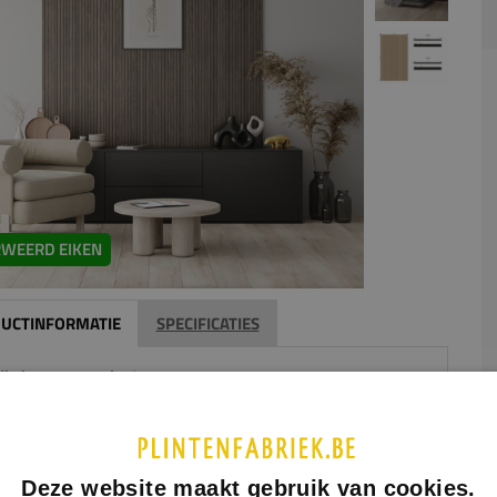
WEERD EIKEN
UCTINFORMATIE
SPECIFICATIES
dig houten panelen!
aneel heeft 24 stroken van 22mm breed.
plaag van dit wandpaneel bestaat uit 0,6mm authentiek
Deze website maakt gebruik van cookies.
ees eiken. De eiken toplaag is hoogwaardig verlijmd op een