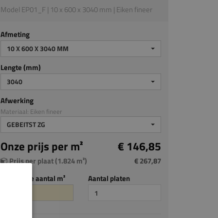
Model EP01_F | 10 x 600 x 3040 mm | Eiken fineer
Afmeting
10 X 600 X 3040 MM
Lengte (mm)
3040
Afwerking
Materiaal: Eiken fineer
GEBEITST ZG
Onze prijs per m²
€ 146,85
Prijs per plaat (1.824 m²)
€ 267,87
Benodigde aantal m²
Aantal platen