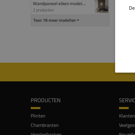
Wandpaneel eiken model...
18mm 
De
2 producten
met e
van he
Toon 18 meer modellen
PRODUCTEN
SERVI
Plinten
Klanten
Chambranten
Veelges
Vensterbanken
Keuzehu