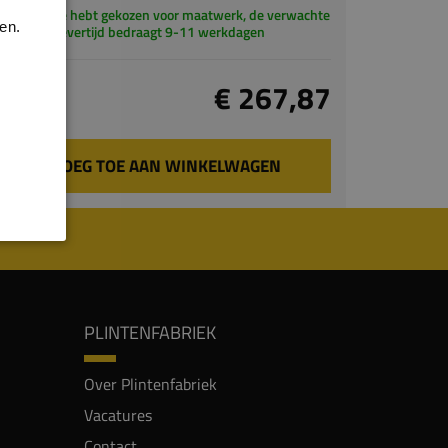
Je hebt gekozen voor maatwerk, de verwachte
en.
levertijd bedraagt 9-11 werkdagen
Totaal
€ 267,87
incl. BTW
VOEG TOE AAN WINKELWAGEN
PLINTENFABRIEK
Over Plintenfabriek
Vacatures
Contact