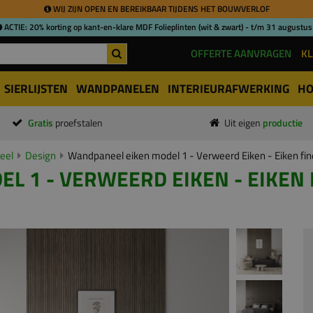
WIJ ZIJN OPEN EN BEREIKBAAR TIJDENS HET BOUWVERLOF
ACTIE: 20% korting op kant-en-klare MDF Folieplinten (wit & zwart) - t/m 31 augustus
OFFERTE AANVRAGEN
KL
SIERLIJSTEN
WANDPANELEN
INTERIEURAFWERKING
HO
Gratis
proefstalen
Uit eigen
productie
eel
Design
Wandpaneel eiken model 1 - Verweerd Eiken - Eiken fi
 1 - VERWEERD EIKEN - EIKEN FI