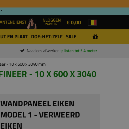
 *
INLOGGEN
€ 0,00
ANTENDIENST
ZAKELIJK
UT EN PLAAT
DOE-HET-ZELF
SALE
Naadloos afwerken:
plinten tot 5.4 meter
neer - 10 x 600 x 3040 mm
NEER - 10 X 600 X 3040
WANDPANEEL EIKEN
MODEL 1 - VERWEERD
EIKEN