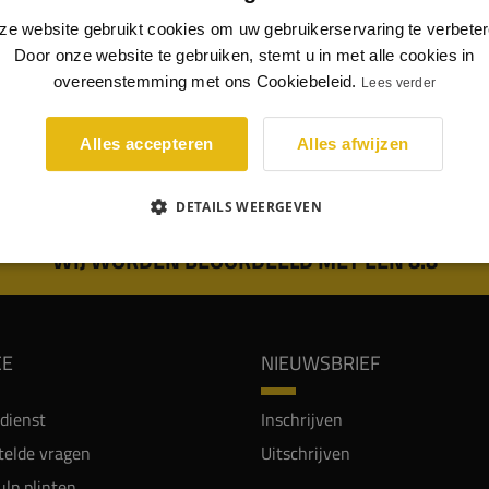
dik vochtwerend MDF met zwarte kern. Deze MDF plaat
ze website gebruikt cookies om uw gebruikerservaring te verbeter
iken fineer is vervolgens in onze eigen werkplaats voorzien
Door onze website te gebruiken, stemt u in met alle cookies in
t lijnenspel.
overeenstemming met ons Cookiebeleid.
Lees verder
Alles accepteren
Alles afwijzen
DETAILS WEERGEVEN
WIJ WORDEN BEOORDEELD MET EEN 8.8
CE
NIEUWSBRIEF
dienst
Inschrijven
telde vragen
Uitschrijven
lp plinten