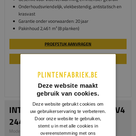
Onderhoudsvriendelijk, vlekbestendig, antistatisch en
krasvast
Garantie onder voorwaarden: 20 jaar
Pakinhoud 2,461 m² (8 planken)
PROEFSTUK AANVRAGEN
LEGINSTRUCTIE
Deze website maakt
gebruik van cookies.
Deze website gebruikt cookies om
INTENS CORTADO OAK 8MM V4
uw gebruikerservaring te verbeteren.
244MM
Door onze website te gebruiken,
stemt u in met alle cookies in
Model L301 | 1261 x 244 x 8 mm | HDF
overeenstemming met ons