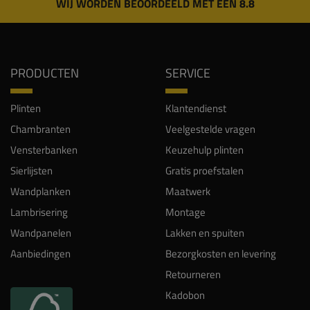
WIJ WORDEN BEOORDEELD MET EEN 8.8
PRODUCTEN
SERVICE
Plinten
Klantendienst
Chambranten
Veelgestelde vragen
Vensterbanken
Keuzehulp plinten
Sierlijsten
Gratis proefstalen
Wandplanken
Maatwerk
Lambrisering
Montage
Wandpanelen
Lakken en spuiten
Aanbiedingen
Bezorgkosten en levering
Retourneren
Kadobon