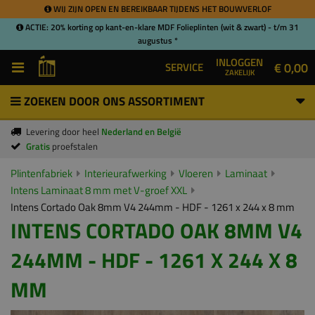
WIJ ZIJN OPEN EN BEREIKBAAR TIJDENS HET BOUWVERLOF
ACTIE: 20% korting op kant-en-klare MDF Folieplinten (wit & zwart) - t/m 31
augustus *
INLOGGEN
€ 0,00
SERVICE
ZAKELIJK
ZOEKEN DOOR ONS ASSORTIMENT
Levering door heel
Nederland en België
Gratis
proefstalen
Plintenfabriek
Interieurafwerking
Vloeren
Laminaat
Intens Laminaat 8 mm met V-groef XXL
Intens Cortado Oak 8mm V4 244mm - HDF - 1261 x 244 x 8 mm
INTENS CORTADO OAK 8MM V4
244MM - HDF - 1261 X 244 X 8
MM