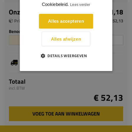
Cookiebeleid.
Lees verder
Onze prijs per m²
€ 21,18
Prijs per pak (2.461 m²)
€ 52,13
Alles accepteren
Benodigde aantal m²
Aantal pakken
Alles afwijzen
DETAILS WEERGEVEN
Dit artikel is voorradig, de verwachte levertijd
bedraagt 1-3 werkdagen
Totaal
incl. BTW
€ 52,13
VOEG TOE AAN WINKELWAGEN