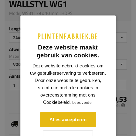
WALLSTYL WG1
Model WS31 | 79 x 10 mm | HDPS
Lengte (mm)
2440
Deze website maakt
Afwerking
gebruik van cookies.
Materiaal: HDPS
VOORGELAKT
Deze website gebruikt cookies om
uw gebruikerservaring te verbeteren.
Aantal stuks
Door onze website te gebruiken,
stemt u in met alle cookies in
overeenstemming met ons
€ 9,53
Cookiebeleid.
Lees verder
per meter
Alles accepteren
Dit artikel is voorradig, de verwachte levertijd
bedraagt 1-3 werkdagen