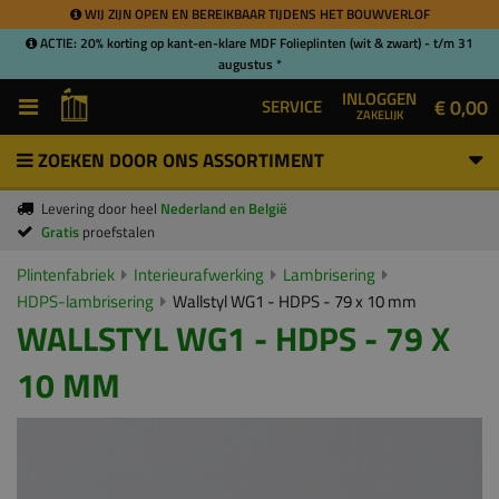
WIJ ZIJN OPEN EN BEREIKBAAR TIJDENS HET BOUWVERLOF
ACTIE: 20% korting op kant-en-klare MDF Folieplinten (wit & zwart) - t/m 31
augustus *
INLOGGEN
€ 0,00
SERVICE
ZAKELIJK
ZOEKEN DOOR ONS ASSORTIMENT
Levering door heel
Nederland en België
Gratis
proefstalen
Plintenfabriek
Interieurafwerking
Lambrisering
HDPS-lambrisering
Wallstyl WG1 - HDPS - 79 x 10 mm
WALLSTYL WG1 - HDPS - 79 X
10 MM