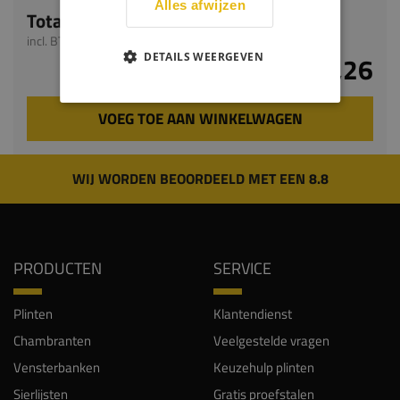
Alles afwijzen
Totaal
incl. BTW
DETAILS WEERGEVEN
€ 23,26
VOEG TOE AAN WINKELWAGEN
WIJ WORDEN BEOORDEELD MET EEN 8.8
PRODUCTEN
SERVICE
Plinten
Klantendienst
Chambranten
Veelgestelde vragen
Vensterbanken
Keuzehulp plinten
Sierlijsten
Gratis proefstalen