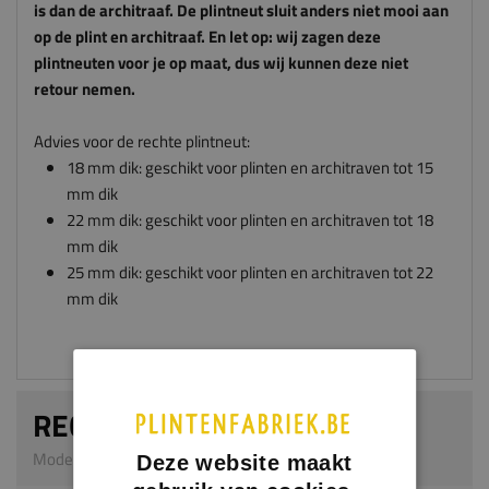
retour nemen.
Advies voor de rechte plintneut:
18 mm dik: geschikt voor plinten en architraven tot 15
mm dik
22 mm dik: geschikt voor plinten en architraven tot 18
mm dik
25 mm dik: geschikt voor plinten en architraven tot 22
mm dik
RECHTE PLINTNEUT
Model 0304 | 18 mm dik | MDF v313
Afmeting
Dikte x breedte x hoogte in millimeters
Deze website maakt