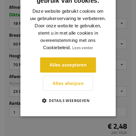
18 MM DIK
gebruik van cookies.
Breedte (mm)
Deze website gebruikt cookies om
uw gebruikerservaring te verbeteren.
50 MM
Door onze website te gebruiken,
Hoogte (mm)
stemt u in met alle cookies in
overeenstemming met ons
70 MM
Cookiebeleid.
Lees verder
Afwerking
Materiaal: MDF v313
Alles accepteren
2X GEGROND
Aantal stuks
Alles afwijzen
€ 2,48
DETAILS WEERGEVEN
per stuk
Je hebt gekozen voor maatwerk, de verwachte
levertijd bedraagt 2-4 werkdagen