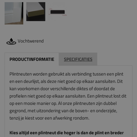
Vochtwerend
PRODUCTINFORMATIE
SPECIFICATIES
Plintneuten worden gebruikt als verbinding tussen een plint
en een deurlijst, als deze niet goed op elkaar aansluiten. Dit
kan voorkomen door verschillende diktes of doordat de
profielen niet goed op elkaar aansluiten. Een plintneut lost dit
op een mooie manier op. Al onze plintneuten zijn dubbel
gegrond, met uitzondering van de boven- en onderzijde,
tenzij je kiest voor een afwerking rondom.
Kies altijd een plintneut die hoger is dan de plint en breder
is dan de architraaf. De plintneut sluit anders niet mooi aan
op de plint en architraaf. En let op: wij zagen deze
plintneuten voor je op maat, dus wij kunnen deze niet