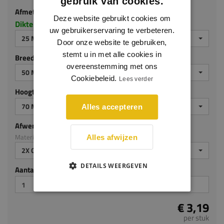
25 MM DIK
gebruik van cookies.
Breedte (mm)
Deze website gebruikt cookies om
uw gebruikerservaring te verbeteren.
50 MM
Door onze website te gebruiken,
Hoogte (mm)
stemt u in met alle cookies in
overeenstemming met ons
70 MM
Cookiebeleid.
Lees verder
Afwerking
Materiaal: MDF v313
Alles accepteren
2X GEGROND
Aantal stuks
Alles afwijzen
€ 3,19
DETAILS WEERGEVEN
per stuk
Je hebt gekozen voor maatwerk, de verwachte
levertijd bedraagt 2-4 werkdagen