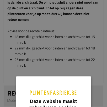
retour nemen.
Advies voor de rechte plintneut:
18 mm dik: geschikt voor plinten en architraven tot 15
mm dik
22 mm dik: geschikt voor plinten en architraven tot 18
mm dik
25 mm dik: geschikt voor plinten en architraven tot 22
mm dik
RECHTE PLINTNEUT
Model 0304 | 25 mm dik | MDF v313
Afmeting
Dikte x breedte x hoogte in millimeters
Deze website maakt