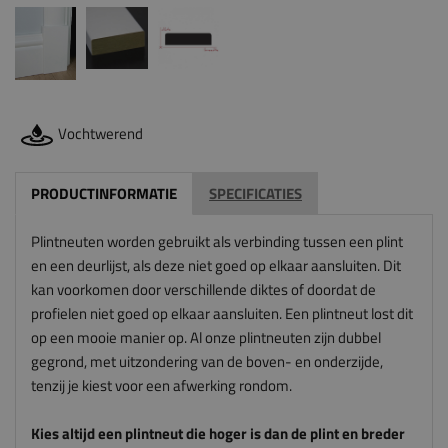
Vochtwerend
PRODUCTINFORMATIE
SPECIFICATIES
Plintneuten worden gebruikt als verbinding tussen een plint
en een deurlijst, als deze niet goed op elkaar aansluiten. Dit
kan voorkomen door verschillende diktes of doordat de
profielen niet goed op elkaar aansluiten. Een plintneut lost dit
op een mooie manier op. Al onze plintneuten zijn dubbel
gegrond, met uitzondering van de boven- en onderzijde,
tenzij je kiest voor een afwerking rondom.
Kies altijd een plintneut die hoger is dan de plint en breder
is dan de architraaf. De plintneut sluit anders niet mooi aan
op de plint en architraaf. En let op: wij zagen deze
plintneuten voor je op maat, dus wij kunnen deze niet