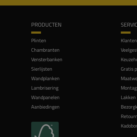
PRODUCTEN
SERVI
Plinten
Klanten
Chambranten
Veelges
Vensterbanken
Keuzehu
Sierlijsten
Gratis 
Wandplanken
Maatwe
Lambrisering
Montag
Wandpanelen
Lakken 
Aanbiedingen
Bezorgk
Retour
Kadobo