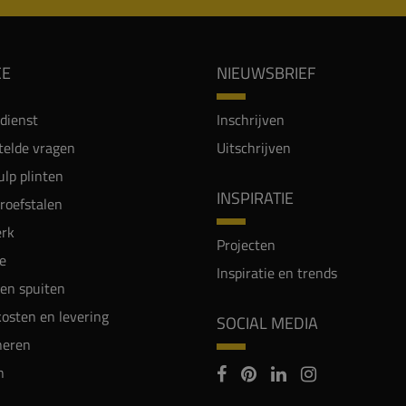
CE
NIEUWSBRIEF
dienst
Inschrijven
telde vragen
Uitschrijven
lp plinten
INSPIRATIE
proefstalen
rk
Projecten
e
Inspiratie en trends
en spuiten
osten en levering
SOCIAL MEDIA
neren
n