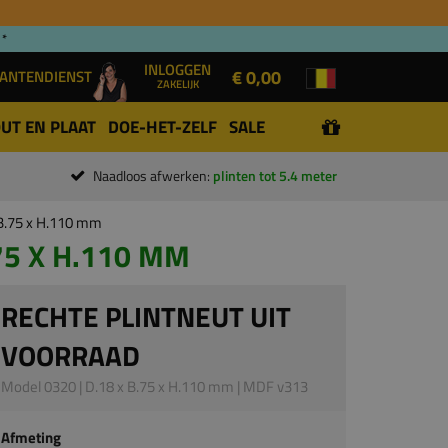
 *
INLOGGEN
€ 0,00
ANTENDIENST
ZAKELIJK
UT EN PLAAT
DOE-HET-ZELF
SALE
Naadloos afwerken:
plinten tot 5.4 meter
 B.75 x H.110 mm
75 X H.110 MM
RECHTE PLINTNEUT UIT
VOORRAAD
Model 0320 | D.18 x B.75 x H.110 mm | MDF v313
Afmeting