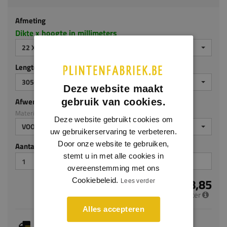
Afmeting
Dikte x hoogte in millimeters
22 X 220 MM
Lengte (mm)
3050
Deze website maakt
Afwerking
gebruik van cookies.
Materiaal: MDF v313
Deze website gebruikt cookies om
VOORGELAKT
uw gebruikerservaring te verbeteren.
Door onze website te gebruiken,
Aantal stuks
stemt u in met alle cookies in
overeenstemming met ons
€ 18,85
Cookiebeleid.
Lees verder
per meter
Alles accepteren
Je hebt gekozen voor maatwerk, de verwachte