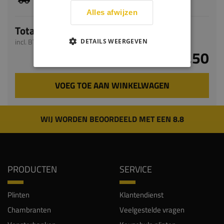
levertijd bedraagt 9-11 werkdagen
Alles afwijzen
Totaal
incl. BTW
DETAILS WEERGEVEN
€ 57,50
VOEG TOE AAN WINKELWAGEN
WIJ WORDEN BEOORDEELD MET EEN 8.8
PRODUCTEN
SERVICE
Plinten
Klantendienst
Chambranten
Veelgestelde vragen