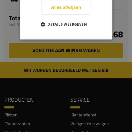
levertijd bedraagt 9-11 werkdagen
Alles afwijzen
Totaal
incl. BTW
DETAILS WEERGEVEN
€ 78,68
VOEG TOE AAN WINKELWAGEN
WIJ WORDEN BEOORDEELD MET EEN 8.8
PRODUCTEN
SERVICE
Plinten
Klantendienst
Chambranten
Veelgestelde vragen