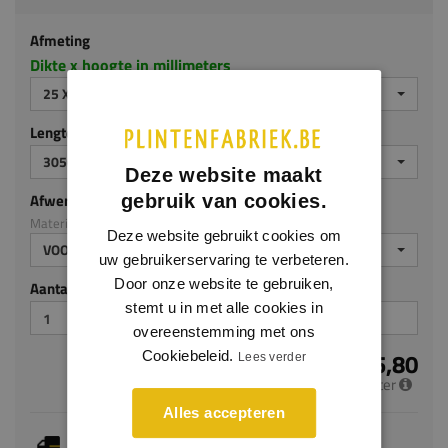
Afmeting
Dikte x hoogte in millimeters
25 X 280 MM
Lengte (mm)
3050
Deze website maakt
Afwerking
gebruik van cookies.
Materiaal: MDF v313
Deze website gebruikt cookies om
VOORGELAKT
uw gebruikerservaring te verbeteren.
Door onze website te gebruiken,
Aantal stuks
stemt u in met alle cookies in
overeenstemming met ons
€ 25,80
Cookiebeleid.
Lees verder
per meter
Alles accepteren
Je hebt gekozen voor maatwerk, de verwachte