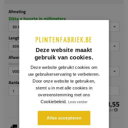
Afmeting
Dikte x hoogte in millimeters
30 X 240 MM
Lengte (mm)
3050
Deze website maakt
Afwerking
gebruik van cookies.
Materiaal: MDF v313
Deze website gebruikt cookies om
VOORGELAKT
uw gebruikerservaring te verbeteren.
Door onze website te gebruiken,
Aantal stuks
stemt u in met alle cookies in
overeenstemming met ons
€ 23,55
Cookiebeleid.
Lees verder
per meter
Alles accepteren
Je hebt gekozen voor maatwerk, de verwachte