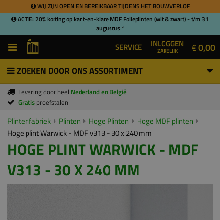
WIJ ZIJN OPEN EN BEREIKBAAR TIJDENS HET BOUWVERLOF
ACTIE: 20% korting op kant-en-klare MDF Folieplinten (wit & zwart) - t/m 31
augustus *
INLOGGEN
€ 0,00
SERVICE
ZAKELIJK
ZOEKEN DOOR ONS ASSORTIMENT
Levering door heel
Nederland en België
Gratis
proefstalen
Plintenfabriek
Plinten
Hoge Plinten
Hoge MDF plinten
Hoge plint Warwick - MDF v313 - 30 x 240 mm
HOGE PLINT WARWICK - MDF
V313 - 30 X 240 MM