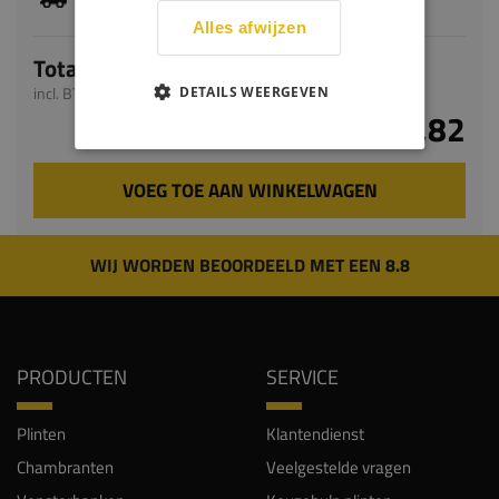
levertijd bedraagt 9-11 werkdagen
Alles afwijzen
Totaal
incl. BTW
DETAILS WEERGEVEN
€ 71,82
VOEG TOE AAN WINKELWAGEN
WIJ WORDEN BEOORDEELD MET EEN 8.8
PRODUCTEN
SERVICE
Plinten
Klantendienst
Chambranten
Veelgestelde vragen