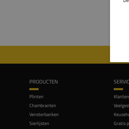
De
heren
de pli
een st
hoogw
geschi
PRODUCTEN
SERVI
Plinten
Klanten
Chambranten
Veelges
Vensterbanken
Keuzehu
Sierlijsten
Gratis 