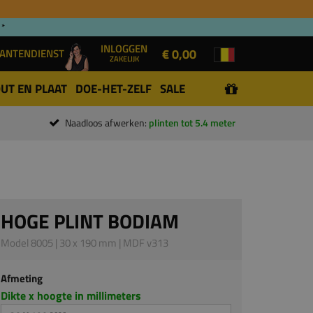
 *
INLOGGEN
€ 0,00
ANTENDIENST
ZAKELIJK
UT EN PLAAT
DOE-HET-ZELF
SALE
Naadloos afwerken:
plinten tot 5.4 meter
HOGE PLINT BODIAM
Model 8005 | 30 x 190 mm | MDF v313
Afmeting
Dikte x hoogte in millimeters