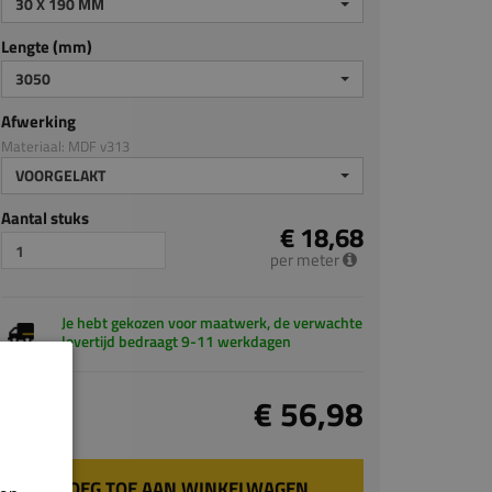
30 X 190 MM
Lengte (mm)
3050
Afwerking
Materiaal: MDF v313
VOORGELAKT
Aantal stuks
€ 18,68
per meter
Je hebt gekozen voor maatwerk, de verwachte
levertijd bedraagt 9-11 werkdagen
Totaal
€ 56,98
incl. BTW
VOEG TOE AAN WINKELWAGEN