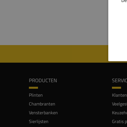
De
bijzo
monum
promi
verva
vormva
PRODUCTEN
SERVI
Plinten
Klanten
Chambranten
Veelges
Vensterbanken
Keuzehu
Sierlijsten
Gratis 