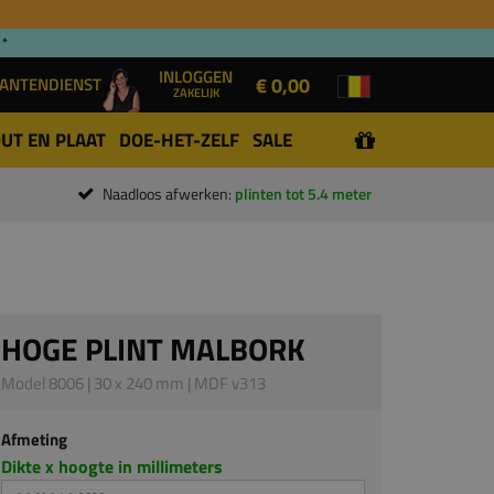
 *
INLOGGEN
€ 0,00
ANTENDIENST
ZAKELIJK
UT EN PLAAT
DOE-HET-ZELF
SALE
Naadloos afwerken:
plinten tot 5.4 meter
HOGE PLINT MALBORK
Model 8006 | 30 x 240 mm | MDF v313
Afmeting
Dikte x hoogte in millimeters