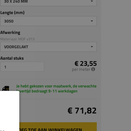
30 X 240 MM
Lengte (mm)
3050
Afwerking
Materiaal: MDF v313
VOORGELAKT
Aantal stuks
€ 23,55
per meter
Je hebt gekozen voor maatwerk, de verwachte
levertijd bedraagt 9-11 werkdagen
Totaal
€ 71,82
incl. BTW
VOEG TOE AAN WINKELWAGEN