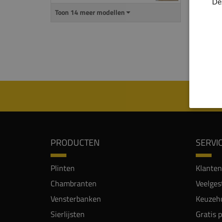
De
gietv
Toon 14 meer modellen
Alle 
genoe
een d
gepla
PRODUCTEN
SERVI
Plinten
Klanten
Chambranten
Veelges
Vensterbanken
Keuzehu
Sierlijsten
Gratis 