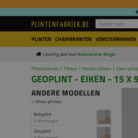
PLINTEN
CHAMBRANTEN
VENSTERBANKEN
Levering door heel
Nederland en België
Plintenfabriek
Plinten
Houten plinten
Eiken plint
GEOPLINT - EIKEN - 15 X
ANDERE MODELLEN
in
Eiken plinten
Bolsplint
3 afmetingen
Chicplint
3 afmetingen