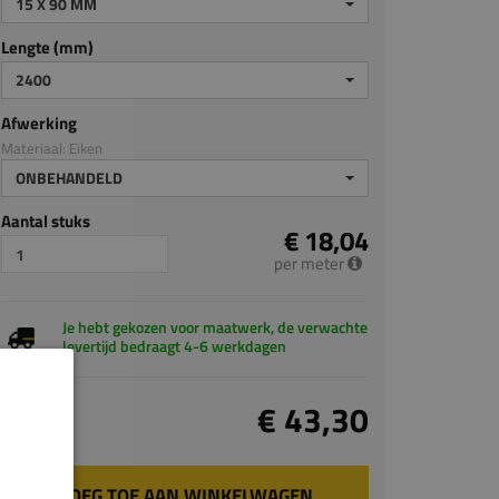
15 X 90 MM
Lengte (mm)
2400
Afwerking
Materiaal: Eiken
ONBEHANDELD
Aantal stuks
€ 18,04
per meter
Je hebt gekozen voor maatwerk, de verwachte
levertijd bedraagt 4-6 werkdagen
Totaal
€ 43,30
incl. BTW
VOEG TOE AAN WINKELWAGEN