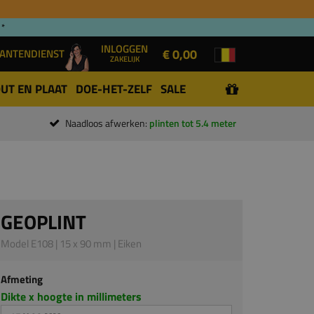
 *
INLOGGEN
€ 0,00
ANTENDIENST
ZAKELIJK
UT EN PLAAT
DOE-HET-ZELF
SALE
Naadloos afwerken:
plinten tot 5.4 meter
GEOPLINT
Model E108 | 15 x 90 mm | Eiken
Afmeting
Dikte x hoogte in millimeters