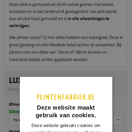
Deze plint is gemaakt van licht rustiek grenen met kleine
knoesten en is niet verlijmd of gevingerlast. Uw plint wordt
dus uit stuk hout gemaakt en is
in alle afwerkingen te
verkrijgen.
Alle plinten vanaf 12 mm dikte hebben een kabelgoot. Deze is
groot genoeg om één flexibele kabel achter te verwerken. Bij
plinten met een dikte van 15mm of 18mm kunnen er
meerdere kabels achter geplaatst worden.
LUXE PLINT
Model G316 | 15 x 90 mm | Grenen
Afmeting
Deze website maakt
Dikte x hoogte in millimeters
gebruik van cookies.
15 X 90 MM
Deze website gebruikt cookies om
Hoogte (mm)