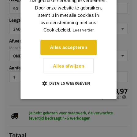
uw gebruikerservaring te verbeteren.
Door onze website te gebruiken,
stemt u in met alle cookies in
Lengte (mm)
overeenstemming met ons
2400
Cookiebeleid.
Lees verder
Afwerking
Materiaal: Grenen
Alles accepteren
ONBEHANDELD
Alles afwijzen
Aantal stuks
DETAILS WEERGEVEN
€ 8,97
per meter
Je hebt gekozen voor maatwerk, de verwachte
levertijd bedraagt 4-6 werkdagen
Totaal