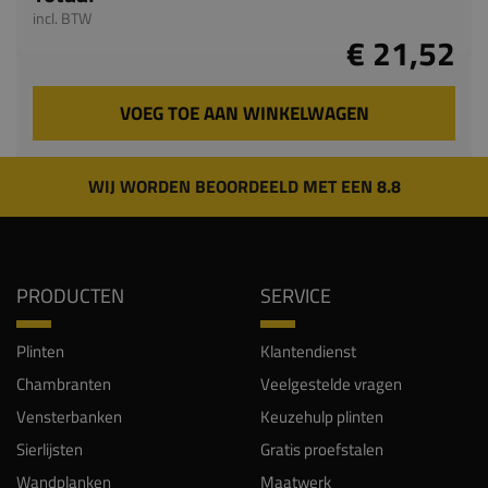
incl. BTW
€ 21,52
VOEG TOE AAN WINKELWAGEN
WIJ WORDEN BEOORDEELD MET EEN 8.8
PRODUCTEN
SERVICE
Plinten
Klantendienst
Chambranten
Veelgestelde vragen
Vensterbanken
Keuzehulp plinten
Sierlijsten
Gratis proefstalen
Wandplanken
Maatwerk