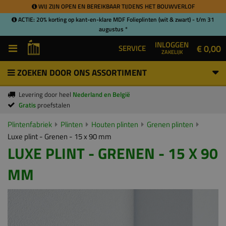
WIJ ZIJN OPEN EN BEREIKBAAR TIJDENS HET BOUWVERLOF
ACTIE: 20% korting op kant-en-klare MDF Folieplinten (wit & zwart) - t/m 31
augustus *
INLOGGEN
€ 0,00
SERVICE
ZAKELIJK
ZOEKEN DOOR ONS ASSORTIMENT
Levering door heel
Nederland en België
Gratis
proefstalen
Plintenfabriek
Plinten
Houten plinten
Grenen plinten
Luxe plint - Grenen - 15 x 90 mm
LUXE PLINT - GRENEN - 15 X 90
MM