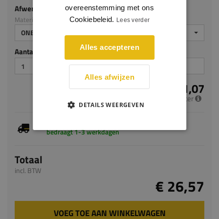
Afwerking
overeenstemming met ons
Materiaal: Grenen
Cookiebeleid.
Lees verder
ONBEHANDELD
Alles accepteren
Aantal stuks
Alles afwijzen
€ 11,07
per meter
DETAILS WEERGEVEN
Dit artikel is voorradig, de verwachte levertijd
bedraagt 1-3 werkdagen
Totaal
incl. BTW
€ 26,57
VOEG TOE AAN WINKELWAGEN