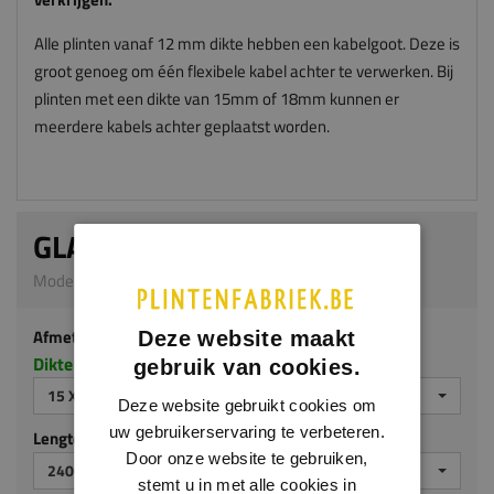
Alle plinten vanaf 12 mm dikte hebben een kabelgoot. Deze is
groot genoeg om één flexibele kabel achter te verwerken. Bij
plinten met een dikte van 15mm of 18mm kunnen er
meerdere kabels achter geplaatst worden.
GLADDE PLINT
Model G301 | 15 x 120 mm | Grenen
Afmeting
Deze website maakt
Dikte x hoogte in millimeters
gebruik van cookies.
15 X 120 MM
Deze website gebruikt cookies om
uw gebruikerservaring te verbeteren.
Lengte (mm)
Door onze website te gebruiken,
2400
stemt u in met alle cookies in