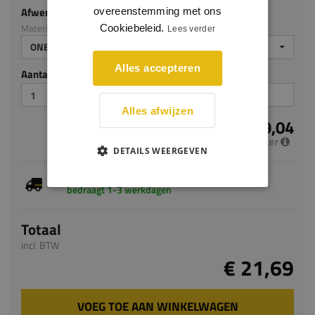
Afwerking
overeenstemming met ons
Materiaal: Grenen
Cookiebeleid.
Lees verder
ONBEHANDELD
Alles accepteren
Aantal stuks
Alles afwijzen
€ 9,04
per meter
DETAILS WEERGEVEN
Dit artikel is voorradig, de verwachte levertijd
bedraagt 1-3 werkdagen
Totaal
incl. BTW
€ 21,69
VOEG TOE AAN WINKELWAGEN