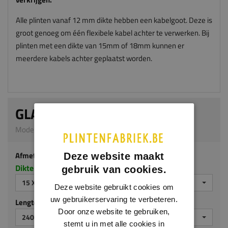
Alle plinten vanaf 12 mm dikte hebben een kabelgoot. Deze is
groot genoeg om één flexibele kabel achter te verwerken. Bij
plinten met een dikte van 15mm of 18mm kunnen er
meerdere kabels achter geplaatst worden.
GLADDE PLINT
Model G301 | 15 x 90 mm | Grenen
Afmeting
Deze website maakt
Dikte x hoogte in millimeters
gebruik van cookies.
15 X 90 MM
Deze website gebruikt cookies om
uw gebruikerservaring te verbeteren.
Lengte (mm)
Door onze website te gebruiken,
2400
stemt u in met alle cookies in