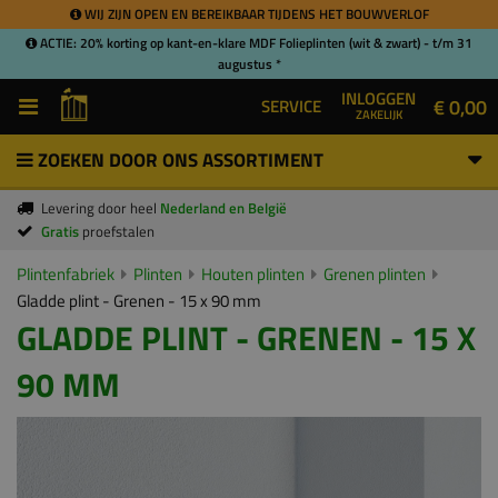
WIJ ZIJN OPEN EN BEREIKBAAR TIJDENS HET BOUWVERLOF
ACTIE: 20% korting op kant-en-klare MDF Folieplinten (wit & zwart) - t/m 31
augustus *
INLOGGEN
€ 0,00
SERVICE
ZAKELIJK
ZOEKEN DOOR ONS ASSORTIMENT
Levering door heel
Nederland en België
Gratis
proefstalen
Plintenfabriek
Plinten
Houten plinten
Grenen plinten
Gladde plint - Grenen - 15 x 90 mm
GLADDE PLINT - GRENEN - 15 X
90 MM