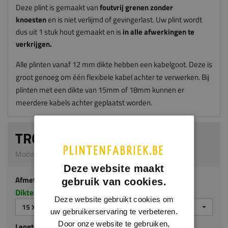
Deze plint is gemaakt van
foutvrij grenen zonder
knoesten
en is niet verlijmd of gevingerlast. Uw plint wordt
dus uit 1 stuk hout gemaakt en is
in alle afwerkingen te
verkrijgen.
Alle plinten vanaf 12 mm dikte hebben een kabelgoot. Deze is
groot genoeg om één flexibele kabel achter te verwerken. Bij
plinten met een dikte van 15mm of 18mm kunnen er
meerdere kabels achter geplaatst worden.
TROONPLINT
Model G309 | 15 x 90 mm | Grenen
Deze website maakt
Afmeting
gebruik van cookies.
Dikte x hoogte in millimeters
Deze website gebruikt cookies om
15 X 90 MM
uw gebruikerservaring te verbeteren.
Door onze website te gebruiken,
Lengte (mm)