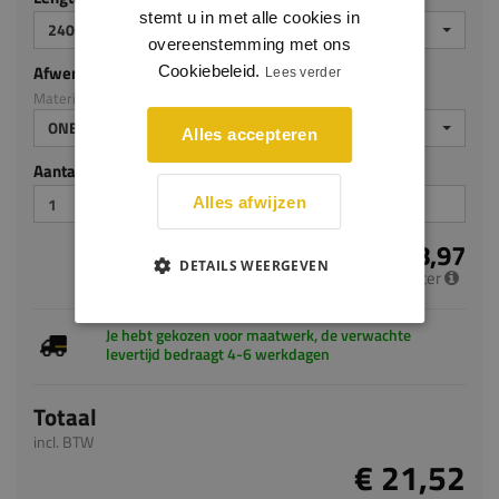
stemt u in met alle cookies in
2400
overeenstemming met ons
Afwerking
Cookiebeleid.
Lees verder
Materiaal: Grenen
ONBEHANDELD
Alles accepteren
Aantal stuks
Alles afwijzen
€ 8,97
DETAILS WEERGEVEN
per meter
Je hebt gekozen voor maatwerk, de verwachte
levertijd bedraagt 4-6 werkdagen
Totaal
incl. BTW
€ 21,52