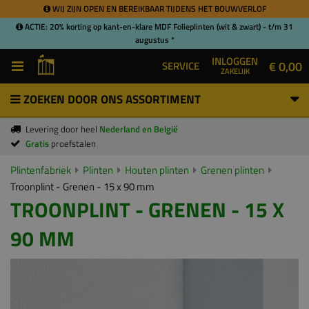
WIJ ZIJN OPEN EN BEREIKBAAR TIJDENS HET BOUWVERLOF
ACTIE: 20% korting op kant-en-klare MDF Folieplinten (wit & zwart) - t/m 31
augustus *
INLOGGEN
€ 0,00
SERVICE
ZAKELIJK
ZOEKEN DOOR ONS ASSORTIMENT
Levering door heel
Nederland en België
Gratis
proefstalen
Plintenfabriek
Plinten
Houten plinten
Grenen plinten
Troonplint - Grenen - 15 x 90 mm
TROONPLINT - GRENEN - 15 X
90 MM