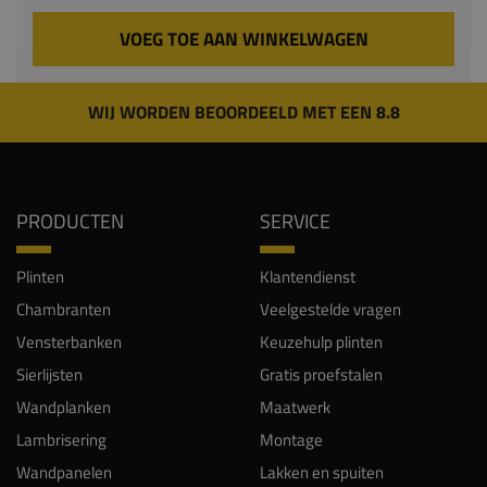
VOEG TOE AAN WINKELWAGEN
WIJ WORDEN BEOORDEELD MET EEN 8.8
PRODUCTEN
SERVICE
Plinten
Klantendienst
Chambranten
Veelgestelde vragen
Vensterbanken
Keuzehulp plinten
Sierlijsten
Gratis proefstalen
Wandplanken
Maatwerk
Lambrisering
Montage
Wandpanelen
Lakken en spuiten