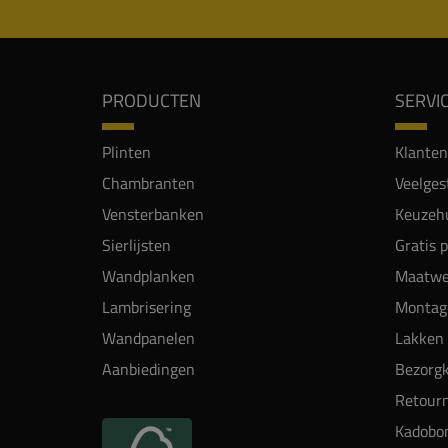
PRODUCTEN
SERVI
Plinten
Klanten
Chambranten
Veelges
Vensterbanken
Keuzehu
Sierlijsten
Gratis 
Wandplanken
Maatwe
Lambrisering
Montag
Wandpanelen
Lakken 
Aanbiedingen
Bezorgk
Retour
Kadobo