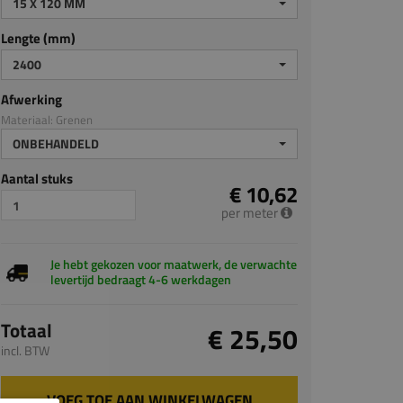
15 X 120 MM
Lengte (mm)
2400
Afwerking
Materiaal: Grenen
ONBEHANDELD
Aantal stuks
€ 10,62
per meter
Je hebt gekozen voor maatwerk, de verwachte
levertijd bedraagt 4-6 werkdagen
Totaal
€ 25,50
incl. BTW
VOEG TOE AAN WINKELWAGEN