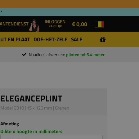
 *
INLOGGEN
€ 0,00
ANTENDIENST
ZAKELIJK
UT EN PLAAT
DOE-HET-ZELF
SALE
Naadloos afwerken:
plinten tot 5.4 meter
ELEGANCEPLINT
Model G310 | 15 x 120 mm | Grenen
Afmeting
Dikte x hoogte in millimeters