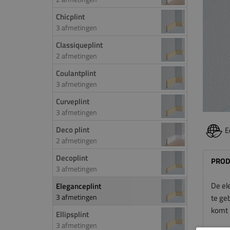
Chicplint
3 afmetingen
Classiqueplint
2 afmetingen
Coulantplint
3 afmetingen
Curveplint
3 afmetingen
Deco plint
E
2 afmetingen
Decoplint
PROD
3 afmetingen
De el
Eleganceplint
3 afmetingen
te geb
komt h
Ellipsplint
3 afmetingen