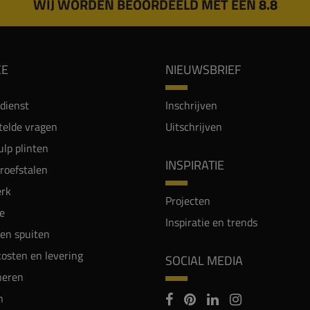
WIJ WORDEN BEOORDEELD MET EEN 8.8
CE
NIEUWSBRIEF
dienst
Inschrijven
telde vragen
Uitschrijven
lp plinten
INSPIRATIE
proefstalen
rk
Projecten
e
Inspiratie en trends
en spuiten
osten en levering
SOCIAL MEDIA
neren
n