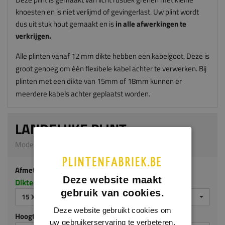
knoesten en is niet verlijmd of gevingerlast. Uw plint wordt
dus uit stuk hout gemaakt en is
in alle afwerkingen te
verkrijgen.
Alle plinten vanaf 12 mm dikte hebben een kabelgoot. Deze is
groot genoeg om één flexibele kabel achter te verwerken. Bij
plinten met een dikte van 15mm of 18mm kunnen er
meerdere kabels achter geplaatst worden.
LANDELIJKE PLINT
Model G328 | 15 x 120 mm | Grenen
Afmeting
Deze website maakt
Dikte x hoogte in millimeters
gebruik van cookies.
15 X 120 MM
Deze website gebruikt cookies om
Hoogte (mm)
uw gebruikerservaring te verbeteren.