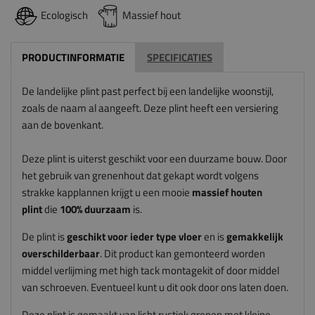
Ecologisch
Massief hout
PRODUCTINFORMATIE
SPECIFICATIES
De landelijke plint past perfect bij een landelijke woonstijl,
zoals de naam al aangeeft. Deze plint heeft een versiering
aan de bovenkant.
Deze plint is uiterst geschikt voor een duurzame bouw. Door
het gebruik van grenenhout dat gekapt wordt volgens
strakke kapplannen krijgt u een mooie
massief houten
plint
die
100% duurzaam
is.
De plint is
geschikt voor ieder type vloer
en is
gemakkelijk
overschilderbaar
. Dit product kan gemonteerd worden
middel verlijming met high tack montagekit of door middel
van schroeven. Eventueel kunt u dit ook door ons laten doen.
Deze plint is gemaakt van licht rustiek grenen met kleine