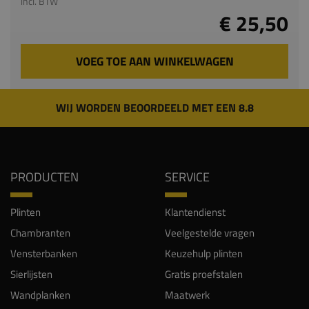
incl. BTW
€ 25,50
VOEG TOE AAN WINKELWAGEN
WIJ WORDEN BEOORDEELD MET EEN 8.8
PRODUCTEN
SERVICE
Plinten
Klantendienst
Chambranten
Veelgestelde vragen
Vensterbanken
Keuzehulp plinten
Sierlijsten
Gratis proefstalen
Wandplanken
Maatwerk