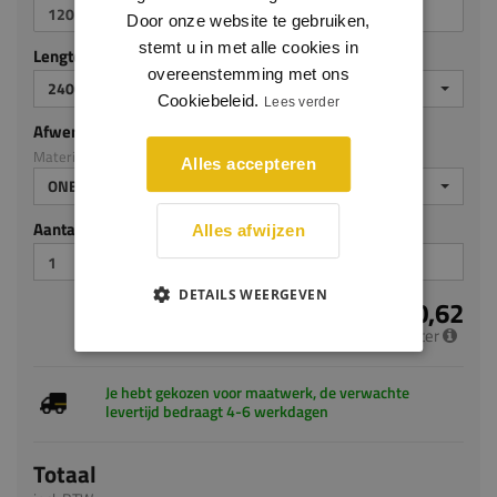
Door onze website te gebruiken,
stemt u in met alle cookies in
Lengte (mm)
overeenstemming met ons
2400
Cookiebeleid.
Lees verder
Afwerking
Materiaal: Grenen
Alles accepteren
ONBEHANDELD
Aantal stuks
Alles afwijzen
DETAILS WEERGEVEN
€ 10,62
per meter
Je hebt gekozen voor maatwerk, de verwachte
levertijd bedraagt 4-6 werkdagen
Totaal