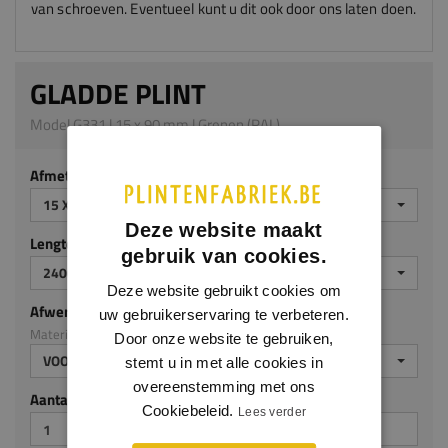
van schroeven. Eventueel kunt u dit ook door ons laten doen.
GLADDE PLINT
Model G331 | 15 x 90 mm | Grenen (RAL)
Afmeting
15 X 90 MM
Deze website maakt
Lengte (mm)
gebruik van cookies.
2400 MM
Deze website gebruikt cookies om
Afwerking
uw gebruikerservaring te verbeteren.
Materiaal: Grenen (RAL)
Door onze website te gebruiken,
VOORGELAKT RAL9010
stemt u in met alle cookies in
overeenstemming met ons
Aantal stuks
Cookiebeleid.
Lees verder