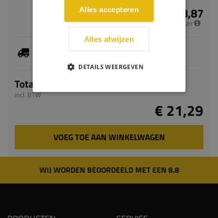
€ 8,87
Alles accepteren
per meter
Alles afwijzen
Dit artikel is voorradig, de verwachte levertijd
bedraagt 2-4 werkdagen
DETAILS WEERGEVEN
Totaal
incl. BTW
€ 21,29
VOEG TOE AAN WINKELWAGEN
WIJ WORDEN BEOORDEELD MET EEN 8.8