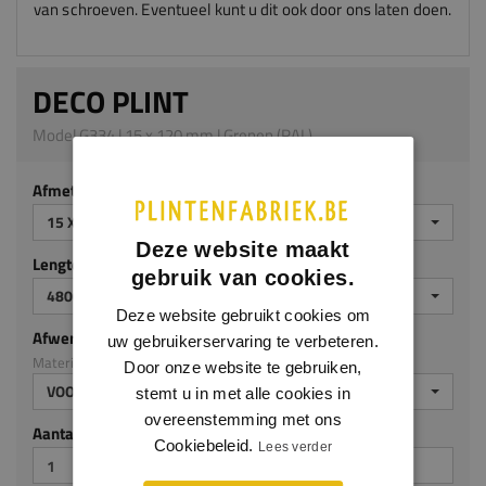
van schroeven. Eventueel kunt u dit ook door ons laten doen.
DECO PLINT
Model G334 | 15 x 120 mm | Grenen (RAL)
Afmeting
15 X 120 MM
Deze website maakt
Lengte (mm)
gebruik van cookies.
4800 MM
Deze website gebruikt cookies om
Afwerking
uw gebruikerservaring te verbeteren.
Materiaal: Grenen (RAL)
Door onze website te gebruiken,
VOORGELAKT RAL9010
stemt u in met alle cookies in
overeenstemming met ons
Aantal stuks
Cookiebeleid.
Lees verder