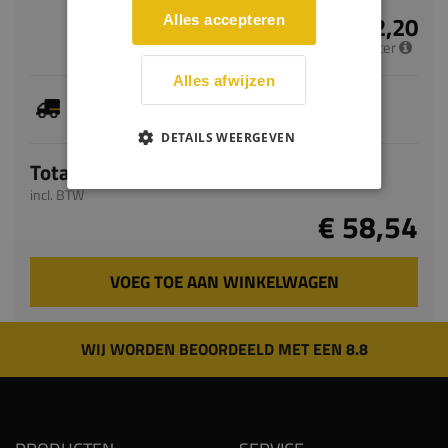
€ 12,20
Alles accepteren
per meter
Alles afwijzen
Dit artikel is voorradig, de verwachte levertijd
bedraagt 2-4 werkdagen
DETAILS WEERGEVEN
Totaal
incl. BTW
€ 58,54
VOEG TOE AAN WINKELWAGEN
WIJ WORDEN BEOORDEELD MET EEN 8.8