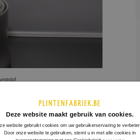
unststof
UCTINFORMATIE
SPECIFICATIES
xibele plint wordt handzaam op de rol verkocht. De plint is
Deze website maakt gebruik van cookies.
md uit 2,5 mm PVC met een rollengte van 50 meter. Deze
ze website gebruikt cookies om uw gebruikerservaring te verbeter
 kan eenvoudig worden gemonteerd met onze High Tack
Door onze website te gebruiken, stemt u in met alle cookies in
gekit.