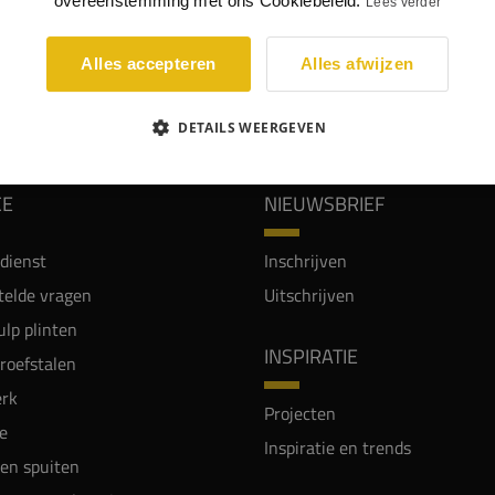
overeenstemming met ons Cookiebeleid.
Lees verder
Alles accepteren
Alles afwijzen
WIJ WORDEN BEOORDEELD MET EEN 8.8
DETAILS WEERGEVEN
CE
NIEUWSBRIEF
dienst
Inschrijven
telde vragen
Uitschrijven
lp plinten
INSPIRATIE
proefstalen
rk
Projecten
e
Inspiratie en trends
en spuiten