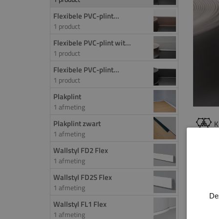
Flexibele PVC-plint...
1 product
Flexibele PVC-plint wit...
1 product
Flexibele PVC-plint...
1 product
Plakplint
1 afmeting
Plakplint zwart
K
1 afmeting
Wallstyl FD2 Flex
PROD
1 afmeting
De fle
Wallstyl FD2S Flex
1 afmeting
gevor
De
plint
Wallstyl FL1 Flex
monta
1 afmeting