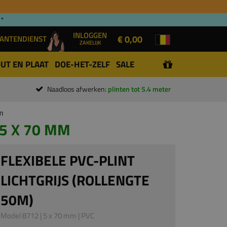
 *
INLOGGEN
€ 0,00
ANTENDIENST
ZAKELIJK
UT EN PLAAT
DOE-HET-ZELF
SALE
Naadloos afwerken:
plinten tot 5.4 meter
mm
 5 X 70 MM
FLEXIBELE PVC-PLINT
LICHTGRIJS (ROLLENGTE
50M)
Model 8712 | 5 x 70 mm | PVC