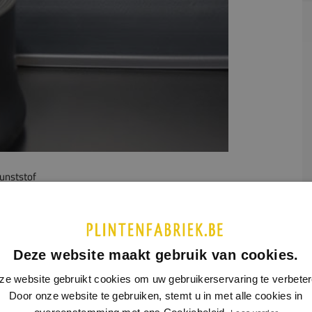
unststof
UCTINFORMATIE
SPECIFICATIES
xibele plint wordt handzaam op de rol verkocht. De plint is
Deze website maakt gebruik van cookies.
md uit 2,5 mm PVC met een rollengte van 50 meter. Deze
ze website gebruikt cookies om uw gebruikerservaring te verbeter
 kan eenvoudig worden gemonteerd met onze High Tack
Door onze website te gebruiken, stemt u in met alle cookies in
gekit.