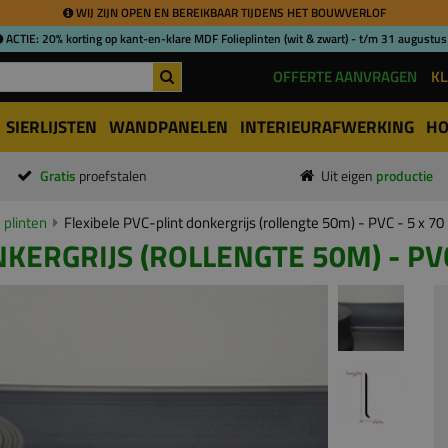
WIJ ZIJN OPEN EN BEREIKBAAR TIJDENS HET BOUWVERLOF
ACTIE: 20% korting op kant-en-klare MDF Folieplinten (wit & zwart) - t/m 31 augustus
OFFERTE AANVRAGEN
KL
SIERLIJSTEN
WANDPANELEN
INTERIEURAFWERKING
HO
Gratis
proefstalen
Uit eigen
productie
 plinten
Flexibele PVC-plint donkergrijs (rollengte 50m) - PVC - 5 x 7
KERGRIJS (ROLLENGTE 50M) - PVC