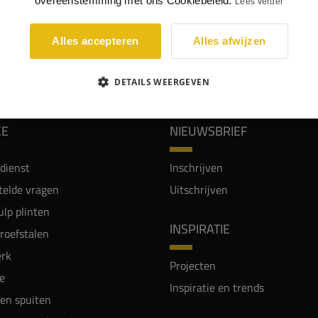
overeenstemming met ons Cookiebeleid.
Lees verder
Alles accepteren
Alles afwijzen
WIJ WORDEN BEOORDEELD MET EEN 8.8
DETAILS WEERGEVEN
CE
NIEUWSBRIEF
dienst
Inschrijven
telde vragen
Uitschrijven
lp plinten
INSPIRATIE
proefstalen
rk
Projecten
e
Inspiratie en trends
en spuiten