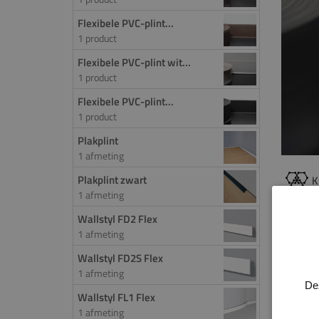
Flexibele PVC-plint...
1 product
Flexibele PVC-plint wit...
1 product
Flexibele PVC-plint...
1 product
Plakplint
1 afmeting
Plakplint zwart
K
1 afmeting
Wallstyl FD2 Flex
PROD
1 afmeting
De fle
Wallstyl FD2S Flex
1 afmeting
gevor
De
plint
Wallstyl FL1 Flex
monta
1 afmeting