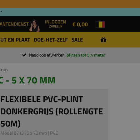
 *
INLOGGEN
€ 0,00
ANTENDIENST
ZAKELIJK
UT EN PLAAT
DOE-HET-ZELF
SALE
Naadloos afwerken:
plinten tot 5.4 meter
0 mm
 - 5 X 70 MM
FLEXIBELE PVC-PLINT
DONKERGRIJS (ROLLENGTE
50M)
Model 8713 | 5 x 70 mm | PVC