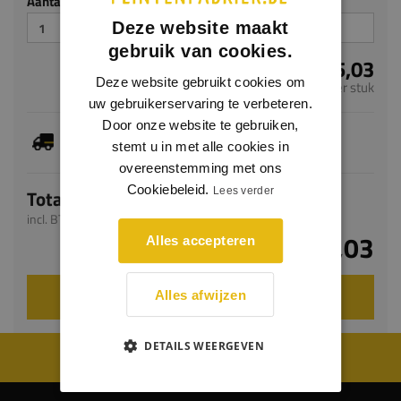
Aantal stuks
Deze website maakt
gebruik van cookies.
€ 205,03
Deze website gebruikt cookies om
per stuk
uw gebruikerservaring te verbeteren.
Door onze website te gebruiken,
Dit artikel is voorradig, de verwachte levertijd
bedraagt 1-3 werkdagen
stemt u in met alle cookies in
overeenstemming met ons
Cookiebeleid.
Totaal
Lees verder
incl. BTW
€ 205,03
Alles accepteren
VOEG TOE AAN WINKELWAGEN
Alles afwijzen
DETAILS WEERGEVEN
WIJ WORDEN BEOORDEELD MET EEN 8.8