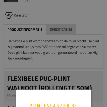
Kunststof
PRODUCTINFORMATIE
SPECIFICATIES
De flexibele plint wordt handzaam op de rol verkocht. De plint
is gevormd uit 2,5 mm PVC met een rollengte van 50 meter.
Deze plint kan eenvoudig worden gemonteerd met onze High
Tack montagekit.
FLEXIBELE PVC-PLINT
WALNOOT (ROLLENGTE 50M)
Model 8715 | 5 x 70 mm | PVC