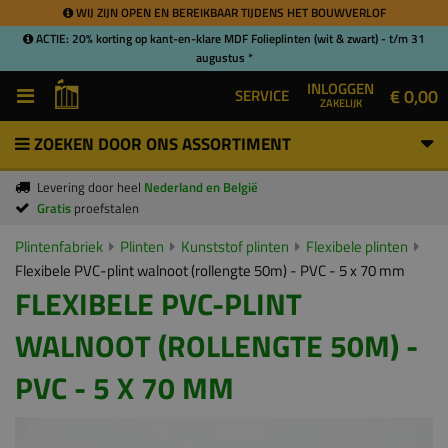
WIJ ZIJN OPEN EN BEREIKBAAR TIJDENS HET BOUWVERLOF
ACTIE: 20% korting op kant-en-klare MDF Folieplinten (wit & zwart) - t/m 31
augustus *
INLOGGEN
€ 0,00
SERVICE
ZAKELIJK
ZOEKEN DOOR ONS ASSORTIMENT
Levering door heel
Nederland en België
Gratis
proefstalen
Plintenfabriek
Plinten
Kunststof plinten
Flexibele plinten
Flexibele PVC-plint walnoot (rollengte 50m) - PVC - 5 x 70 mm
FLEXIBELE PVC-PLINT
WALNOOT (ROLLENGTE 50M) -
PVC - 5 X 70 MM