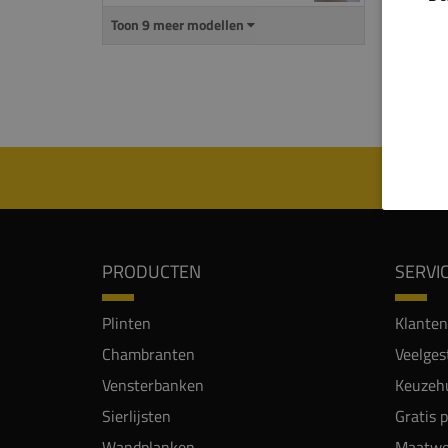
Toon 9 meer modellen
Alle p
meerde
PRODUCTEN
SERVI
Plinten
Klanten
Chambranten
Veelges
Vensterbanken
Keuzehu
Sierlijsten
Gratis 
Wandplanken
Maatwe