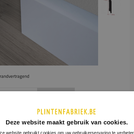
randvertragend
UCTINFORMATIE
SPECIFICATIES
ipsplint heeft een volledig afgerond model. Dit model is
oor minder gevoelig voor het vasthouden van vallend stof. De
Deze website maakt gebruik van cookies.
plint komt in het klassieke of landelijke interieur het best tot
echt.
ze website gebruikt cookies om uw gebruikerservaring te verbeter