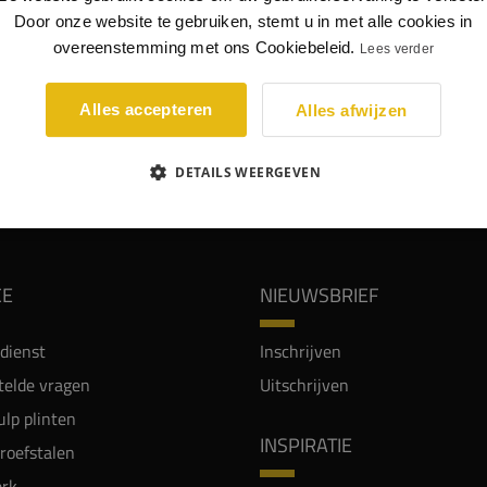
Door onze website te gebruiken, stemt u in met alle cookies in
linten met een dikte van 18mm hebben een kabelgoot, hier kunnen
overeenstemming met ons Cookiebeleid.
Lees verder
re kabels achter geplaatst worden.
Alles accepteren
Alles afwijzen
DETAILS WEERGEVEN
WIJ WORDEN BEOORDEELD MET EEN 8.8
CE
NIEUWSBRIEF
dienst
Inschrijven
telde vragen
Uitschrijven
lp plinten
INSPIRATIE
proefstalen
rk