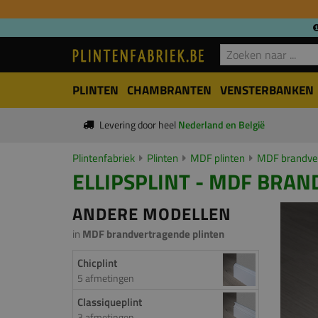
PLINTEN
CHAMBRANTEN
VENSTERBANKEN
Levering door heel
Nederland en België
Plintenfabriek
Plinten
MDF plinten
MDF brandver
ELLIPSPLINT - MDF BRAN
ANDERE MODELLEN
in
MDF brandvertragende plinten
Chicplint
5 afmetingen
Classiqueplint
3 afmetingen