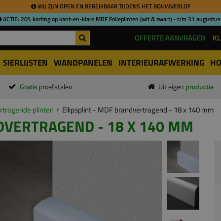
WIJ ZIJN OPEN EN BEREIKBAAR TIJDENS HET BOUWVERLOF
ACTIE: 20% korting op kant-en-klare MDF Folieplinten (wit & zwart) - t/m 31 augustus
OFFERTE AANVRAGEN
KL
SIERLIJSTEN
WANDPANELEN
INTERIEURAFWERKING
HO
Gratis
proefstalen
Uit eigen
productie
tragende plinten
Ellipsplint - MDF brandvertragend - 18 x 140 mm
DVERTRAGEND - 18 X 140 MM