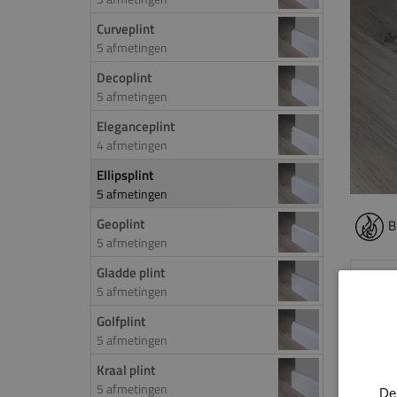
Curveplint
5 afmetingen
Decoplint
5 afmetingen
Eleganceplint
4 afmetingen
Ellipsplint
5 afmetingen
Geoplint
B
5 afmetingen
Gladde plint
PROD
5 afmetingen
De ell
Golfplint
5 afmetingen
hierd
ellips
Kraal plint
zijn r
5 afmetingen
De