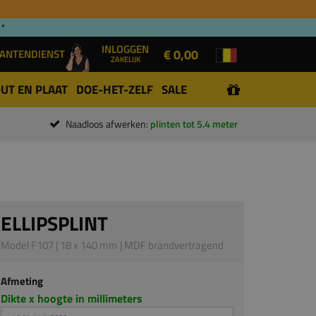
 *
INLOGGEN
€ 0,00
ANTENDIENST
ZAKELIJK
UT EN PLAAT
DOE-HET-ZELF
SALE
Naadloos afwerken:
plinten tot 5.4 meter
ELLIPSPLINT
Model F107 | 18 x 140 mm | MDF brandvertragend
Afmeting
Dikte x hoogte in millimeters