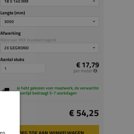
18 X 140 MM
Lengte (mm)
3050
Afwerking
Materiaal: MDF brandvertragend
2X GEGROND
Aantal stuks
€ 17,79
per meter
Je hebt gekozen voor maatwerk, de verwachte
levertijd bedraagt 5-7 werkdagen
Totaal
€ 54,25
incl. BTW
VOEG TOE AAN WINKELWAGEN
en.