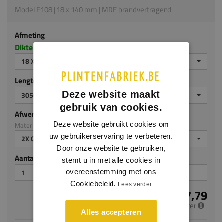
Model F108 | 18 x 140 mm | MDF brandvertragend
Afmeting
Dikte x hoogte in millimeters
18 X 140 MM
Lengte (mm)
Deze website maakt
3050
gebruik van cookies.
Afwerking
Deze website gebruikt cookies om
Materiaal: MDF brandvertragend
uw gebruikerservaring te verbeteren.
2X GEGROND
Door onze website te gebruiken,
Aantal stuks
stemt u in met alle cookies in
overeenstemming met ons
Cookiebeleid.
Lees verder
€ 17,79
per meter
Alles accepteren