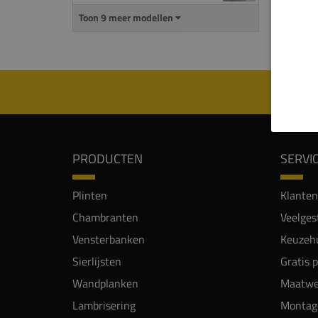
Toon 9 meer modellen
Alle p
meerde
PRODUCTEN
SERVI
Plinten
Klanten
Chambranten
Veelges
Vensterbanken
Keuzehu
Sierlijsten
Gratis 
Wandplanken
Maatwe
Lambrisering
Montag