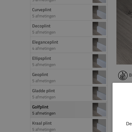
Curveplint
5 afmetingen
Decoplint
5 afmetingen
Eleganceplint
4 afmetingen
Ellipsplint
5 afmetingen
Geoplint
B
5 afmetingen
Gladde plint
PROD
5 afmetingen
De gol
Golfplint
5 afmetingen
keuze 
aanda
Kraal plint
De
golfpl
5 afmetingen