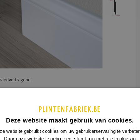
randvertragend
UCTINFORMATIE
SPECIFICATIES
fplint heeft een subtiel model. Deze plint is vooral een goede
Deze website maakt gebruik van cookies.
wanneer je een klassiek model wilt, zonder dat de plint veel
cht wegneemt van je prominente interieurstukken. De
ze website gebruikt cookies om uw gebruikerservaring te verbeter
int komt het best tot zijn recht in een klassiek interieur.
Door onze website te gebruiken, stemt u in met alle cookies in