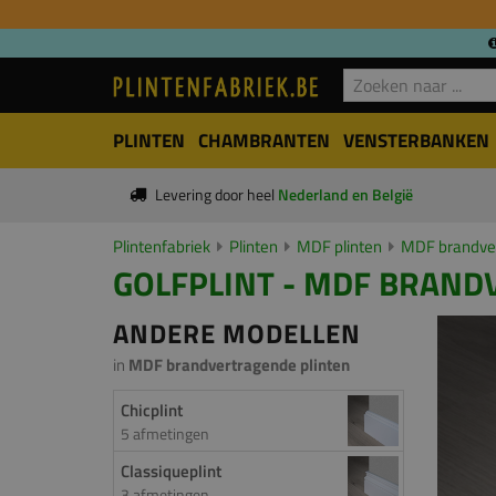
PLINTEN
CHAMBRANTEN
VENSTERBANKEN
Levering door heel
Nederland en België
Plintenfabriek
Plinten
MDF plinten
MDF brandver
GOLFPLINT - MDF BRAND
ANDERE MODELLEN
in
MDF brandvertragende plinten
Chicplint
5 afmetingen
Classiqueplint
3 afmetingen