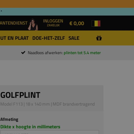
 *
INLOGGEN
€ 0,00
ANTENDIENST
ZAKELIJK
UT EN PLAAT
DOE-HET-ZELF
SALE
Naadloos afwerken:
plinten tot 5.4 meter
GOLFPLINT
Model F113 | 18 x 140 mm | MDF brandvertragend
Afmeting
Dikte x hoogte in millimeters