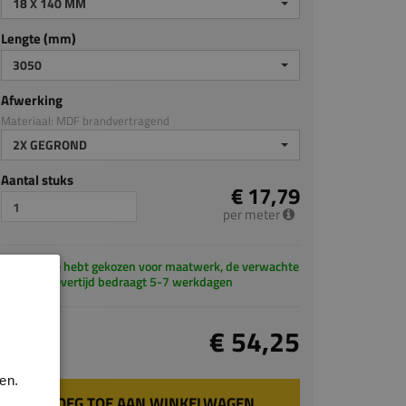
18 X 140 MM
Lengte (mm)
3050
Afwerking
Materiaal: MDF brandvertragend
2X GEGROND
Aantal stuks
€ 17,79
per meter
Je hebt gekozen voor maatwerk, de verwachte
levertijd bedraagt 5-7 werkdagen
Totaal
€ 54,25
incl. BTW
en.
VOEG TOE AAN WINKELWAGEN