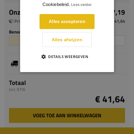
Cookiebeleid.
Lees verder
Onze prijs per m²
€ 17,19
Prijs per pak (2.421 m²)
€ 41,64
Alles accepteren
Benodigde aantal m²
Aantal pakken
Alles afwijzen
DETAILS WEERGEVEN
Dit artikel is voorradig, de verwachte levertijd
bedraagt 1-3 werkdagen
Totaal
incl. BTW
€ 41,64
VOEG TOE AAN WINKELWAGEN