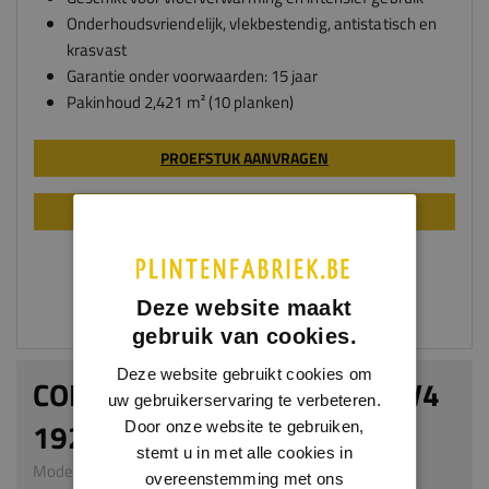
Onderhoudsvriendelijk, vlekbestendig, antistatisch en
krasvast
Garantie onder voorwaarden: 15 jaar
Pakinhoud 2,421 m² (10 planken)
PROEFSTUK AANVRAGEN
LEGINSTRUCTIE
Deze website maakt
gebruik van cookies.
Deze website gebruikt cookies om
COMFORT MISTY OAK 7MM V4
uw gebruikerservaring te verbeteren.
192MM
Door onze website te gebruiken,
stemt u in met alle cookies in
Model L101 | 1261 x 192 x 7 mm | HDF
overeenstemming met ons