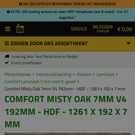
WIJ ZIJN OPEN EN BEREIKBAAR TIJDENS HET BOUWVERLOF
ACTIE: 20% korting op kant-en-klare MDF Folieplinten (wit & zwart) - t/m 31
augustus *
INLOGGEN
€ 0,00
SERVICE
ZAKELIJK
ZOEKEN DOOR ONS ASSORTIMENT
Levering door heel
Nederland en België
Gratis
proefstalen
Plintenfabriek
Interieurafwerking
Vloeren
Laminaat
Comfort Laminaat 7 mm met V-groef
Comfort Misty Oak 7mm V4 192mm - HDF - 1261 x 192 x 7 mm
COMFORT MISTY OAK 7MM V4
192MM - HDF - 1261 X 192 X 7
MM