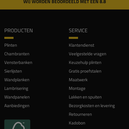
WIJ WORDEN BEOORDEELD MET EEN 8.8
PRODUCTEN
SERVICE
Plinten
Klantendienst
Chambranten
Veelgestelde vragen
Vensterbanken
Keuzehulp plinten
Sierlijsten
Gratis proefstalen
Wandplanken
Maatwerk
Lambrisering
Montage
Wandpanelen
Lakken en spuiten
Aanbiedingen
Bezorgkosten en levering
Retourneren
Kadobon