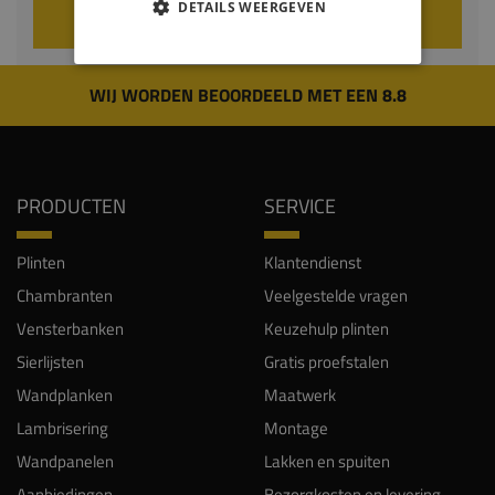
DETAILS WEERGEVEN
VOEG TOE AAN WINKELWAGEN
WIJ WORDEN BEOORDEELD MET EEN 8.8
PRODUCTEN
SERVICE
Plinten
Klantendienst
Chambranten
Veelgestelde vragen
Vensterbanken
Keuzehulp plinten
Sierlijsten
Gratis proefstalen
Wandplanken
Maatwerk
Lambrisering
Montage
Wandpanelen
Lakken en spuiten
Aanbiedingen
Bezorgkosten en levering