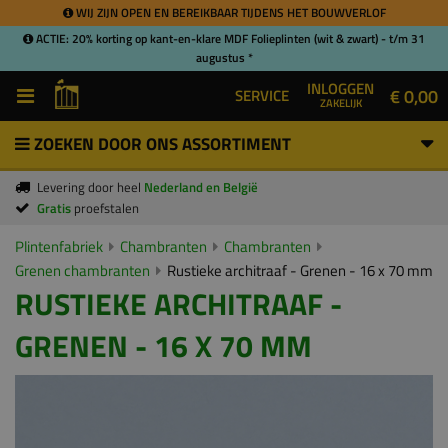
WIJ ZIJN OPEN EN BEREIKBAAR TIJDENS HET BOUWVERLOF
ACTIE: 20% korting op kant-en-klare MDF Folieplinten (wit & zwart) - t/m 31
augustus *
INLOGGEN
€ 0,00
SERVICE
ZAKELIJK
ZOEKEN DOOR ONS ASSORTIMENT
Levering door heel
Nederland en België
Gratis
proefstalen
Plintenfabriek
Chambranten
Chambranten
Grenen chambranten
Rustieke architraaf - Grenen - 16 x 70 mm
RUSTIEKE ARCHITRAAF -
GRENEN - 16 X 70 MM