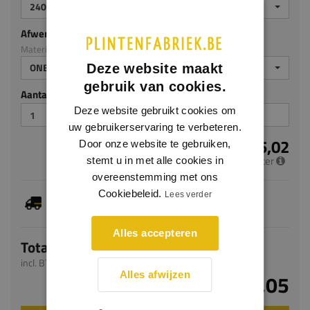
2400
Afwerking
Materiaal: Grenen
ONBEHANDELD
Deze website maakt
gebruik van cookies.
Aantal stuks
Deze website gebruikt cookies om
uw gebruikerservaring te verbeteren.
€ 5,02
Door onze website te gebruiken,
per meter
stemt u in met alle cookies in
overeenstemming met ons
Cookiebeleid.
Je hebt gekozen voor maatwerk, de verwachte
Lees verder
levertijd bedraagt 4-6 werkdagen
Alles accepteren
Totaal
incl. BTW
Alles afwijzen
€ 12,05