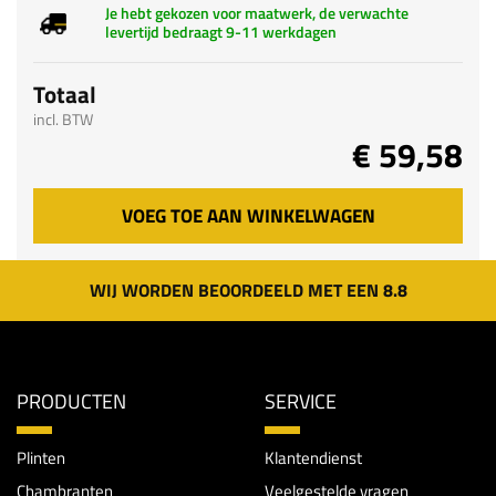
Je hebt gekozen voor maatwerk, de verwachte
levertijd bedraagt 9-11 werkdagen
Totaal
incl. BTW
€ 59,58
VOEG TOE AAN WINKELWAGEN
WIJ WORDEN BEOORDEELD MET EEN 8.8
PRODUCTEN
SERVICE
Plinten
Klantendienst
Chambranten
Veelgestelde vragen