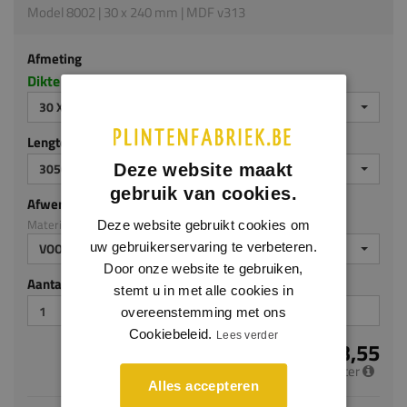
Model 8002 | 30 x 240 mm | MDF v313
Afmeting
Dikte x hoogte in millimeters
30 X 240 MM
Lengte (mm)
3050
Deze website maakt
gebruik van cookies.
Afwerking
Materiaal: MDF v313
Deze website gebruikt cookies om
uw gebruikerservaring te verbeteren.
VOORGELAKT
Door onze website te gebruiken,
Aantal stuks
stemt u in met alle cookies in
overeenstemming met ons
Cookiebeleid.
Lees verder
€ 23,55
per meter
Alles accepteren