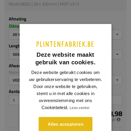
Model 8002 | 30 x 300 mm | MDF v313
Afmeting
Dikte x hoogte in millimeters
30 X 300 MM
Lengte (mm)
3050
Deze website maakt
gebruik van cookies.
Afwerking
Materiaal: MDF v313
Deze website gebruikt cookies om
uw gebruikerservaring te verbeteren.
VOORGELAKT
Door onze website te gebruiken,
Aantal stuks
stemt u in met alle cookies in
overeenstemming met ons
Cookiebeleid.
Lees verder
€ 28,98
per meter
Alles accepteren