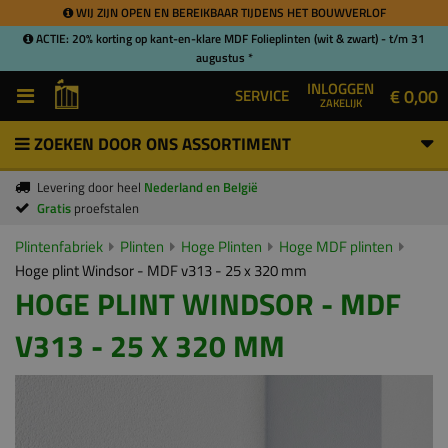
WIJ ZIJN OPEN EN BEREIKBAAR TIJDENS HET BOUWVERLOF
ACTIE: 20% korting op kant-en-klare MDF Folieplinten (wit & zwart) - t/m 31
augustus *
INLOGGEN
€ 0,00
SERVICE
ZAKELIJK
ZOEKEN DOOR ONS ASSORTIMENT
Levering door heel
Nederland en België
Gratis
proefstalen
Plintenfabriek
Plinten
Hoge Plinten
Hoge MDF plinten
Hoge plint Windsor - MDF v313 - 25 x 320 mm
HOGE PLINT WINDSOR - MDF
V313 - 25 X 320 MM