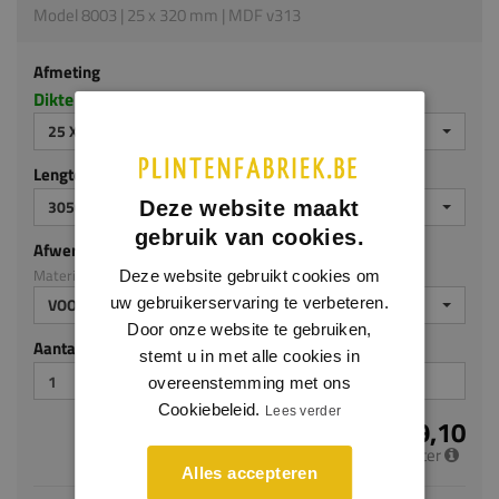
Model 8003 | 25 x 320 mm | MDF v313
Afmeting
Dikte x hoogte in millimeters
25 X 320 MM
Lengte (mm)
3050
Deze website maakt
gebruik van cookies.
Afwerking
Materiaal: MDF v313
Deze website gebruikt cookies om
uw gebruikerservaring te verbeteren.
VOORGELAKT
Door onze website te gebruiken,
Aantal stuks
stemt u in met alle cookies in
overeenstemming met ons
Cookiebeleid.
Lees verder
€ 29,10
per meter
Alles accepteren