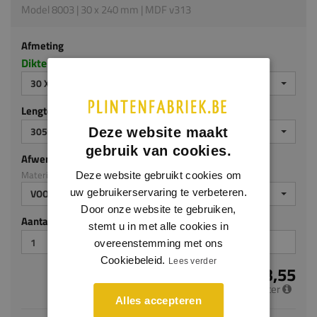
Model 8003 | 30 x 240 mm | MDF v313
Afmeting
Dikte x hoogte in millimeters
30 X 240 MM
Lengte (mm)
3050
Deze website maakt
gebruik van cookies.
Afwerking
Materiaal: MDF v313
Deze website gebruikt cookies om
uw gebruikerservaring te verbeteren.
VOORGELAKT
Door onze website te gebruiken,
Aantal stuks
stemt u in met alle cookies in
overeenstemming met ons
Cookiebeleid.
Lees verder
€ 23,55
per meter
Alles accepteren