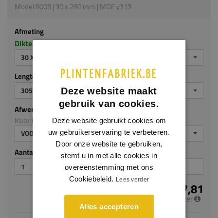
Model 8003 | 30 x 280 mm | MDF v313
Afmeting
Dikte x hoogte in millimeters
30 X 280 MM
Lengte (mm)
3050
Deze website maakt
gebruik van cookies.
Afwerking
Materiaal: MDF v313
Deze website gebruikt cookies om
uw gebruikerservaring te verbeteren.
VOORGELAKT
Door onze website te gebruiken,
Aantal stuks
stemt u in met alle cookies in
overeenstemming met ons
Cookiebeleid.
Lees verder
€ 27,81
per meter
Alles accepteren