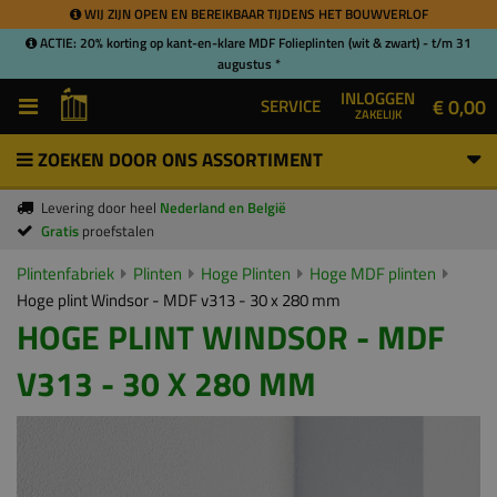
WIJ ZIJN OPEN EN BEREIKBAAR TIJDENS HET BOUWVERLOF
ACTIE: 20% korting op kant-en-klare MDF Folieplinten (wit & zwart) - t/m 31
augustus *
INLOGGEN
€ 0,00
SERVICE
ZAKELIJK
ZOEKEN DOOR ONS ASSORTIMENT
Levering door heel
Nederland en België
Gratis
proefstalen
Plintenfabriek
Plinten
Hoge Plinten
Hoge MDF plinten
Hoge plint Windsor - MDF v313 - 30 x 280 mm
HOGE PLINT WINDSOR - MDF
V313 - 30 X 280 MM