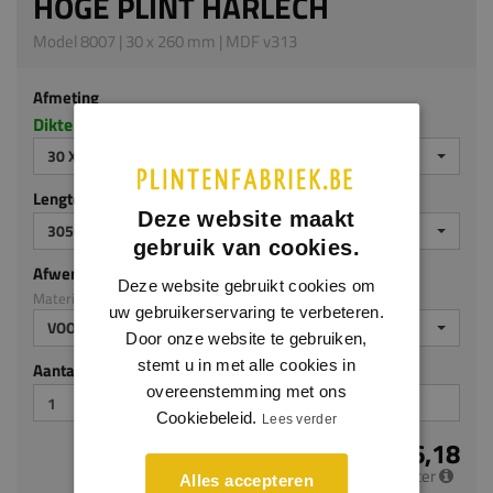
HOGE PLINT HARLECH
Model 8007 | 30 x 260 mm | MDF v313
Afmeting
Dikte x hoogte in millimeters
30 X 260 MM
Lengte (mm)
Deze website maakt
3050
gebruik van cookies.
Afwerking
Deze website gebruikt cookies om
Materiaal: MDF v313
uw gebruikerservaring te verbeteren.
VOORGELAKT
Door onze website te gebruiken,
stemt u in met alle cookies in
Aantal stuks
overeenstemming met ons
Cookiebeleid.
Lees verder
€ 26,18
per meter
Alles accepteren