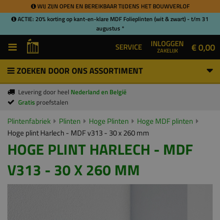
WIJ ZIJN OPEN EN BEREIKBAAR TIJDENS HET BOUWVERLOF
ACTIE: 20% korting op kant-en-klare MDF Folieplinten (wit & zwart) - t/m 31
augustus *
INLOGGEN
€ 0,00
SERVICE
ZAKELIJK
ZOEKEN DOOR ONS ASSORTIMENT
Levering door heel
Nederland en België
Gratis
proefstalen
Plintenfabriek
Plinten
Hoge Plinten
Hoge MDF plinten
Hoge plint Harlech - MDF v313 - 30 x 260 mm
HOGE PLINT HARLECH - MDF
V313 - 30 X 260 MM