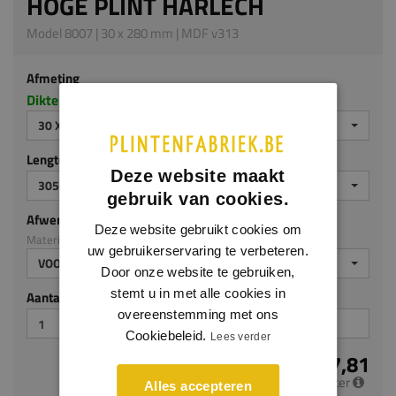
HOGE PLINT HARLECH
Model 8007 | 30 x 280 mm | MDF v313
Afmeting
Dikte x hoogte in millimeters
30 X 280 MM
Lengte (mm)
Deze website maakt
3050
gebruik van cookies.
Afwerking
Deze website gebruikt cookies om
Materiaal: MDF v313
uw gebruikerservaring te verbeteren.
VOORGELAKT
Door onze website te gebruiken,
stemt u in met alle cookies in
Aantal stuks
overeenstemming met ons
Cookiebeleid.
Lees verder
€ 27,81
per meter
Alles accepteren