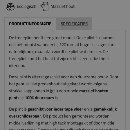
Ecologisch
Massief hout
PRODUCTINFORMATIE
SPECIFICATIES
De tredeplint heeft een groot model. Deze plint is daarom
ook het mooist wanneer hij 120 mm of hoger is. Lager kan
natuurlijk ook, maar dan wordt de plint wat drukker. De
tredeplint komt het best tot zijn recht in een industrieel
interieur.
Deze plint is uiterst geschikt voor een duurzame bouw. Door
het gebruik van grenenhout dat gekapt wordt volgens
strakke kapplannen krijgt u een mooie
massief houten
plint
die
100% duurzaam
is.
De plint is
geschikt voor ieder type vloer
en is
gemakkelijk
overschilderbaar
. Dit product kan gemonteerd worden
middel verlijming met high tack montagekit of door middel
van schroeven. Eventueel kunt u dit ook door ons laten doen.