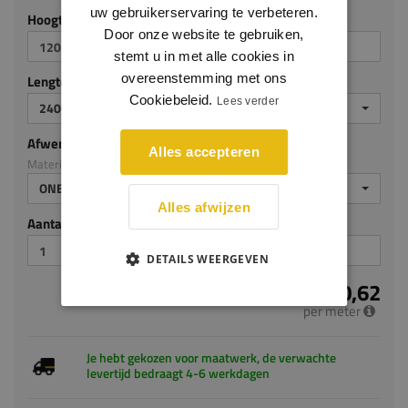
uw gebruikerservaring te verbeteren.
Hoogte (mm)
Door onze website te gebruiken,
stemt u in met alle cookies in
overeenstemming met ons
Lengte (mm)
Cookiebeleid.
Lees verder
2400
Afwerking
Alles accepteren
Materiaal: Grenen
ONBEHANDELD
Alles afwijzen
Aantal stuks
DETAILS WEERGEVEN
€ 10,62
per meter
Je hebt gekozen voor maatwerk, de verwachte
levertijd bedraagt 4-6 werkdagen