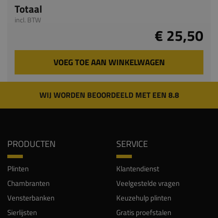
Totaal
incl. BTW
€ 25,50
VOEG TOE AAN WINKELWAGEN
WIJ WORDEN BEOORDEELD MET EEN 8.8
PRODUCTEN
SERVICE
Plinten
Klantendienst
Chambranten
Veelgestelde vragen
Vensterbanken
Keuzehulp plinten
Sierlijsten
Gratis proefstalen