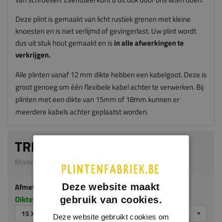
Deze plint is gemaakt van licht rustiek grenen met kleine
knoesten en is niet verlijmd of gevingerlast. Uw plint wordt
dus uit stuk hout gemaakt en is
in alle afwerkingen te
verkrijgen.
Alle plinten vanaf 12 mm dikte hebben een kabelgoot. Deze is
groot genoeg om één flexibele kabel achter te verwerken. Bij
plinten met een dikte van 15mm of 18mm kunnen er
meerdere kabels achter geplaatst worden.
TREDEPLINT
Model G317 | 15 x 120 mm | Grenen
Afmeting
Deze website maakt
Dikte x hoogte in millimeters
gebruik van cookies.
15 X 120 MM
Deze website gebruikt cookies om