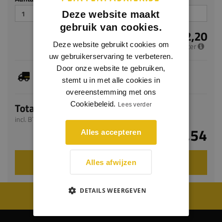
Deze website maakt
gebruik van cookies.
€ 12,20
Deze website gebruikt cookies om
per meter
uw gebruikerservaring te verbeteren.
Door onze website te gebruiken,
Dit artikel is voorradig, de verwachte levertijd
bedraagt 2-4 werkdagen
stemt u in met alle cookies in
overeenstemming met ons
Cookiebeleid.
Totaal
Lees verder
incl. BTW
€ 58,54
Alles accepteren
VOEG TOE AAN WINKELWAGEN
Alles afwijzen
DETAILS WEERGEVEN
WIJ WORDEN BEOORDEELD MET EEN 8.8