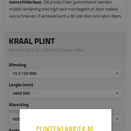
overschilderbaar
. Dit product kan gemonteerd worden
middel verlijming met high tack montagekit of door middel
van schroeven. Eventueel kunt u dit ook door ons laten doen.
KRAAL PLINT
Model G332 | 15 x 120 mm | Grenen (RAL)
Afmeting
15 X 120 MM
Lengte (mm)
4800 MM
Afwerking
Materiaal: Grenen (RAL)
VOORGELAKT RAL9010
Aantal stuks