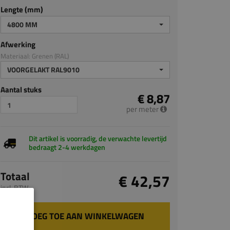
Lengte (mm)
4800 MM
Afwerking
Materiaal: Grenen (RAL)
VOORGELAKT RAL9010
Aantal stuks
€ 8,87
per meter
Dit artikel is voorradig, de verwachte levertijd
bedraagt 2-4 werkdagen
Totaal
€ 42,57
incl. BTW
VOEG TOE AAN WINKELWAGEN