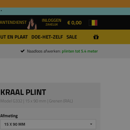
 *
INLOGGEN
€ 0,00
ANTENDIENST
ZAKELIJK
UT EN PLAAT
DOE-HET-ZELF
SALE
Naadloos afwerken:
plinten tot 5.4 meter
KRAAL PLINT
Model G332 | 15 x 90 mm | Grenen (RAL)
Afmeting
15 X 90 MM