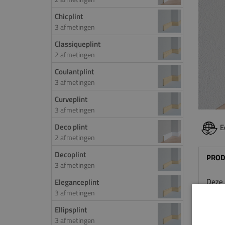
Chicplint
3 afmetingen
Classiqueplint
2 afmetingen
Coulantplint
3 afmetingen
Curveplint
3 afmetingen
Deco plint
E
2 afmetingen
Decoplint
PROD
3 afmetingen
Deze p
Eleganceplint
3 afmetingen
kleur
voor u
Ellipsplint
touch
3 afmetingen