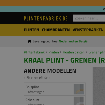
PLINTEN
CHAMBRANTEN
VENSTERBANKEN
Levering door heel
Nederland en België
Plintenfabriek
Plinten
Houten plinten
Grenen pli
KRAAL PLINT - GRENEN (R
ANDERE MODELLEN
in
Grenen plinten
Bolsplint
3 afmetingen
Chic plint
2 afmetingen