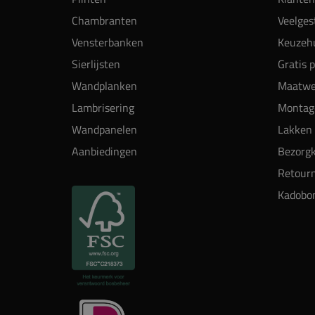
Chambranten
Veelges
Vensterbanken
Keuzehu
Sierlijsten
Gratis 
Wandplanken
Maatwe
Lambrisering
Montag
Wandpanelen
Lakken 
Aanbiedingen
Bezorgk
Retour
Kadobo