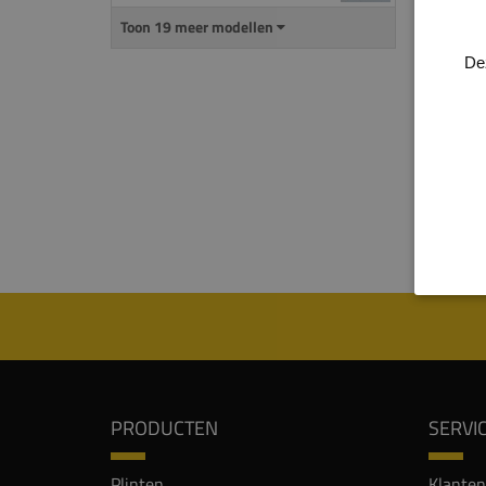
gemaa
Toon 19 meer modellen
het v
nadel
De
met z
houts
De pli
overs
verli
Event
PRODUCTEN
SERVI
Plinten
Klanten