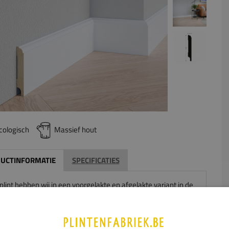
cologisch
Massief hout
UCTINFORMATIE
SPECIFICATIES
lint hebben wij in een voorgelakte en afgelakte variant in de
RAL9010 voorradig
. Andere RAL-kleuren lakken wij speciaal
 af.
Het is een kraal model waarmee een licht klassieke
 wordt gegeven aan uw woonruimte.
Omdat deze plint