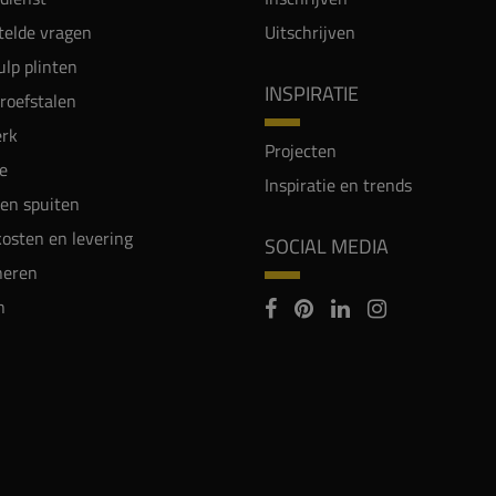
telde vragen
Uitschrijven
lp plinten
INSPIRATIE
proefstalen
rk
Projecten
e
Inspiratie en trends
en spuiten
osten en levering
SOCIAL MEDIA
neren
n