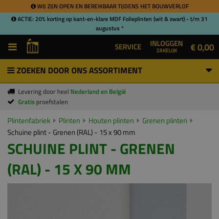
WIJ ZIJN OPEN EN BEREIKBAAR TIJDENS HET BOUWVERLOF
ACTIE: 20% korting op kant-en-klare MDF Folieplinten (wit & zwart) - t/m 31
augustus *
INLOGGEN
€ 0,00
SERVICE
ZAKELIJK
ZOEKEN DOOR ONS ASSORTIMENT
Levering door heel
Nederland en België
Gratis
proefstalen
Plintenfabriek
Plinten
Houten plinten
Grenen plinten
Schuine plint - Grenen (RAL) - 15 x 90 mm
SCHUINE PLINT - GRENEN
(RAL) - 15 X 90 MM