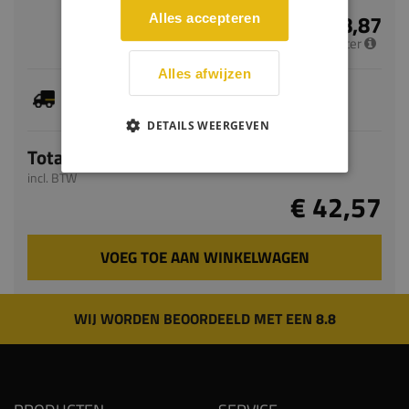
€ 8,87
Alles accepteren
per meter
Alles afwijzen
Dit artikel is voorradig, de verwachte levertijd
bedraagt 2-4 werkdagen
DETAILS WEERGEVEN
Totaal
incl. BTW
€ 42,57
VOEG TOE AAN WINKELWAGEN
WIJ WORDEN BEOORDEELD MET EEN 8.8