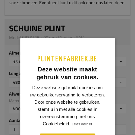
van schroeven. Eventueel kunt u dit ook door ons laten doen.
SCHUINE PLINT
Model G333 | 15 x 90 mm | Grenen (RAL)
Afmeting
15 X 90 MM
Deze website maakt
Lengte (mm)
gebruik van cookies.
4800 MM
Deze website gebruikt cookies om
Afwerking
uw gebruikerservaring te verbeteren.
Materiaal: Grenen (RAL)
Door onze website te gebruiken,
VOORGELAKT RAL9010
stemt u in met alle cookies in
overeenstemming met ons
Aantal stuks
Cookiebeleid.
Lees verder