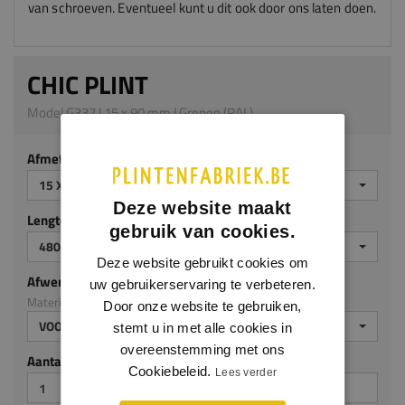
van schroeven. Eventueel kunt u dit ook door ons laten doen.
CHIC PLINT
Model G337 | 15 x 90 mm | Grenen (RAL)
Afmeting
15 X 90 MM
Deze website maakt
Lengte (mm)
gebruik van cookies.
4800 MM
Deze website gebruikt cookies om
Afwerking
uw gebruikerservaring te verbeteren.
Materiaal: Grenen (RAL)
Door onze website te gebruiken,
VOORGELAKT RAL9010
stemt u in met alle cookies in
overeenstemming met ons
Aantal stuks
Cookiebeleid.
Lees verder