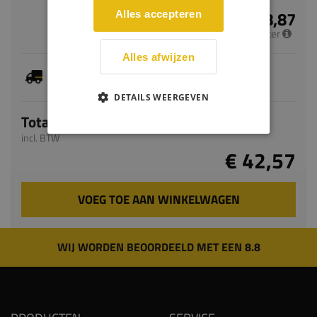
€ 8,87
Alles accepteren
per meter
Alles afwijzen
Dit artikel is voorradig, de verwachte levertijd
bedraagt 2-4 werkdagen
DETAILS WEERGEVEN
Totaal
incl. BTW
€ 42,57
VOEG TOE AAN WINKELWAGEN
WIJ WORDEN BEOORDEELD MET EEN 8.8