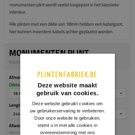
monumenten plint wordt veelal toegepast in het klassieke
interieur.
Alle plinten met een dikte van 18mm hebben een kabelgoot,
hier kunnen meerdere kabels achter geplaatst worden.
MONUMENTEN PLINT
Model M104 | 18 x 120 mm | MDF ecologisch
Afmeting
Dikte x hoogte in millimeters
Deze website maakt
gebruik van cookies.
18 X 120 MM
Deze website gebruikt cookies om
Lengte (mm)
uw gebruikerservaring te verbeteren.
2440
Door onze website te gebruiken,
Afwerking
stemt u in met alle cookies in
Materiaal: MDF ecologisch
overeenstemming met ons