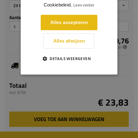
Cookiebeleid.
2X GEGROND
Lees verder
Aantal stuks
Alles accepteren
€ 9,76
Alles afwijzen
per meter
DETAILS WEERGEVEN
Je hebt gekozen voor maatwerk, de verwachte
levertijd bedraagt 5-7 werkdagen
Totaal
incl. BTW
€ 23,83
VOEG TOE AAN WINKELWAGEN