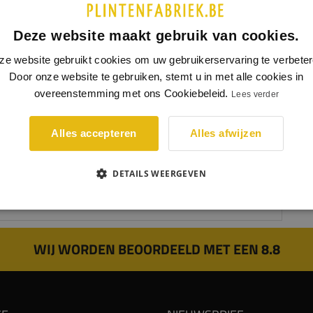
Deze website maakt gebruik van cookies.
ze website gebruikt cookies om uw gebruikerservaring te verbeter
Door onze website te gebruiken, stemt u in met alle cookies in
overeenstemming met ons Cookiebeleid.
Lees verder
gance plint heeft een subtiel model. Door een hogere variant te
ken, zorgt dit voor een rustige uitstraling. De elegance plint komt
Alles accepteren
Alles afwijzen
st tot zijn recht in het klassieke interieur.
DETAILS WEERGEVEN
linten met een dikte van 18mm hebben een kabelgoot, hier
n meerdere kabels achter geplaatst worden.
WIJ WORDEN BEOORDEELD MET EEN 8.8