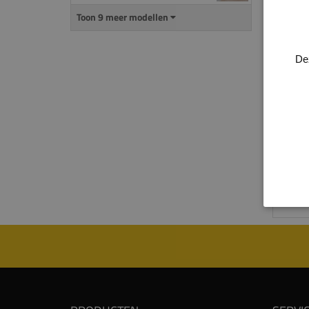
Toon 9 meer modellen
De
De ele
gebrui
het be
Alle p
kunne