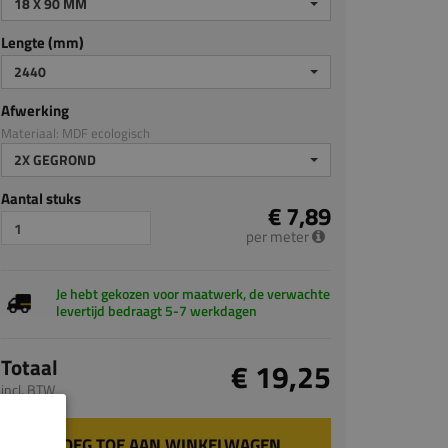
18 X 90 MM
Lengte (mm)
2440
Afwerking
Materiaal: MDF ecologisch
2X GEGROND
Aantal stuks
€ 7,89
per meter
Je hebt gekozen voor maatwerk, de verwachte
levertijd bedraagt 5-7 werkdagen
Totaal
€ 19,25
incl. BTW
VOEG TOE AAN WINKELWAGEN