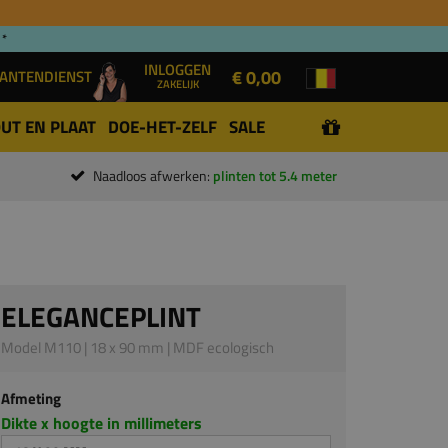
 *
INLOGGEN
€ 0,00
ANTENDIENST
ZAKELIJK
UT EN PLAAT
DOE-HET-ZELF
SALE
Naadloos afwerken:
plinten tot 5.4 meter
ELEGANCEPLINT
Model M110 | 18 x 90 mm | MDF ecologisch
Afmeting
Dikte x hoogte in millimeters