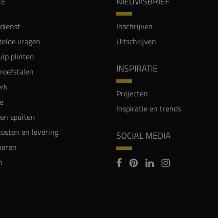
CE
NIEUWSBRIEF
dienst
Inschrijven
telde vragen
Uitschrijven
lp plinten
INSPIRATIE
proefstalen
rk
Projecten
e
Inspiratie en trends
en spuiten
osten en levering
SOCIAL MEDIA
neren
n