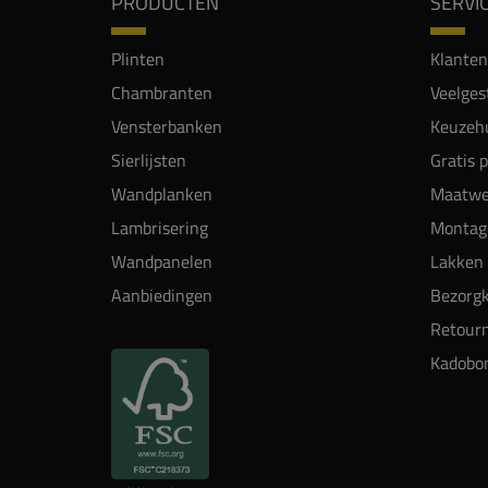
PRODUCTEN
SERVI
Plinten
Klanten
Chambranten
Veelges
Vensterbanken
Keuzehu
Sierlijsten
Gratis 
Wandplanken
Maatwe
Lambrisering
Montag
Wandpanelen
Lakken 
Aanbiedingen
Bezorgk
Retour
Kadobo