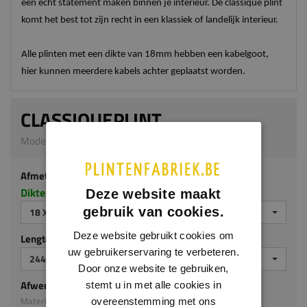
een echt statement maken binnen je interieur. De classique plint
komt het best tot zijn recht in een klassiek of landelijk interieur.
Alle plinten met een dikte van 18mm hebben een kabelgoot,
hier kunnen meerdere kabels achter geplaatst worden.
CLASSIQUEPLINT
Model M112 | 18 x 90 mm | MDF ecologisch
Afmeting
Dikte x hoogte in millimeters
Deze website maakt
gebruik van cookies.
18 X 90 MM
Deze website gebruikt cookies om
Lengte (mm)
uw gebruikerservaring te verbeteren.
2440
Door onze website te gebruiken,
Afwerking
stemt u in met alle cookies in
Materiaal: MDF ecologisch
overeenstemming met ons