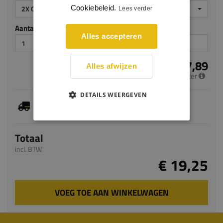
Cookiebeleid.
2X GEGROND
Lees verder
Aantal stuks
Alles accepteren
€ 7,89
Alles afwijzen
per meter
DETAILS WEERGEVEN
Je hebt gekozen voor maatwerk, de verwachte
levertijd bedraagt 5-7 werkdagen
Totaal
incl. BTW
€ 19,25
VOEG TOE AAN WINKELWAGEN